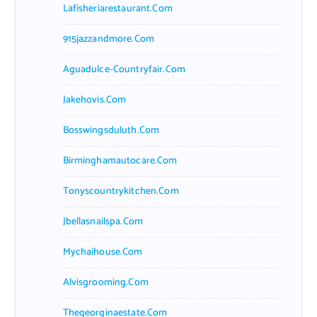
Lafisheriarestaurant.com
915jazzandmore.com
Aguadulce-Countryfair.com
Jakehovis.com
Bosswingsduluth.com
Birminghamautocare.com
Tonyscountrykitchen.com
Jbellasnailspa.com
Mychaihouse.com
Alvisgrooming.com
Thegeorginaestate.com