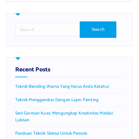
S
e
a
r
c
h
f
Recent Posts
o
r
Teknik Blending Warna Yang Harus Anda Ketahui
:
Teknik Menggambar Dengan Layer Painting
Seni Goresan Kuas: Mengungkap Kreativitas Melalui
Lukisan
Panduan Teknik Sketsa Untuk Pemula