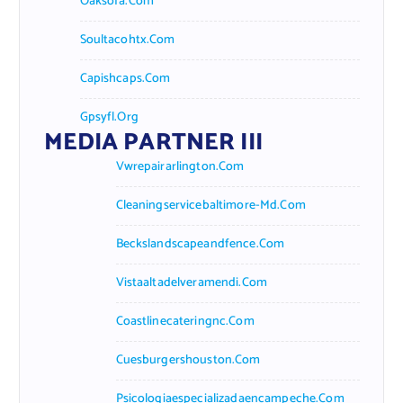
Oaksofa.com
Soultacohtx.com
Capishcaps.com
Gpsyfl.org
MEDIA PARTNER III
Vwrepairarlington.com
Cleaningservicebaltimore-Md.com
Beckslandscapeandfence.com
Vistaaltadelveramendi.com
Coastlinecateringnc.com
Cuesburgershouston.com
Psicologiaespecializadaencampeche.com