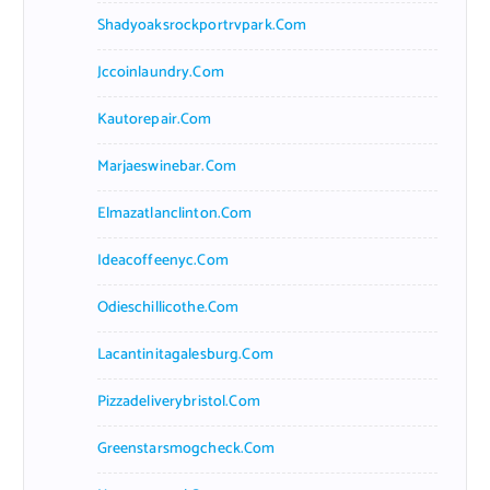
Shadyoaksrockportrvpark.com
Jccoinlaundry.com
Kautorepair.com
Marjaeswinebar.com
Elmazatlanclinton.com
Ideacoffeenyc.com
Odieschillicothe.com
Lacantinitagalesburg.com
Pizzadeliverybristol.com
Greenstarsmogcheck.com