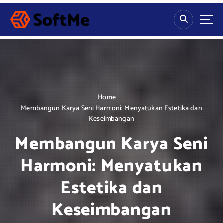
S
k
i
p
t
o
c
o
n
Home
t
Membangun Karya Seni Harmoni: Menyatukan Estetika dan
e
Keseimbangan
n
Membangun Karya Seni
t
Harmoni: Menyatukan
Estetika dan
Keseimbangan