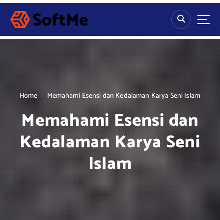
S
k
i
p
t
o
c
o
n
Home
Memahami Esensi dan Kedalaman Karya Seni Islam
t
Memahami Esensi dan
e
n
Kedalaman Karya Seni
t
Islam