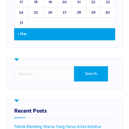
17
18
19
20
21
22
23
24
25
26
27
28
29
30
31
« Mar
S
e
a
r
c
h
f
Recent Posts
o
r
Teknik Blending Warna Yang Harus Anda Ketahui
: