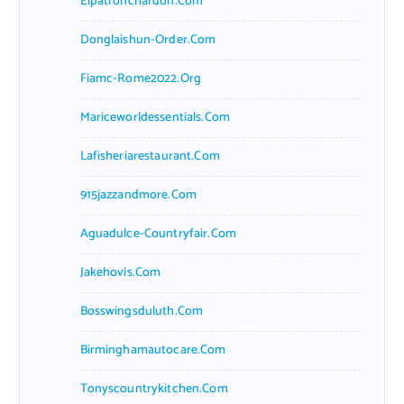
Elpatronchardon.com
Donglaishun-Order.com
Fiamc-Rome2022.org
Mariceworldessentials.com
Lafisheriarestaurant.com
915jazzandmore.com
Aguadulce-Countryfair.com
Jakehovis.com
Bosswingsduluth.com
Birminghamautocare.com
Tonyscountrykitchen.com