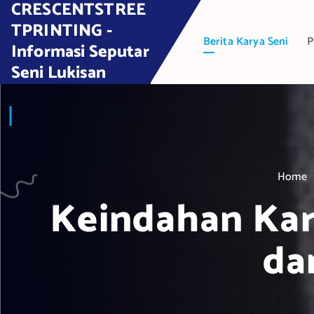
CRESCENTSTREE
S
k
TPRINTING -
Berita Karya Seni
P
i
Informasi Seputar
p
Seni Lukisan
t
o
c
o
n
t
Home
e
Keindahan Kar
n
t
da