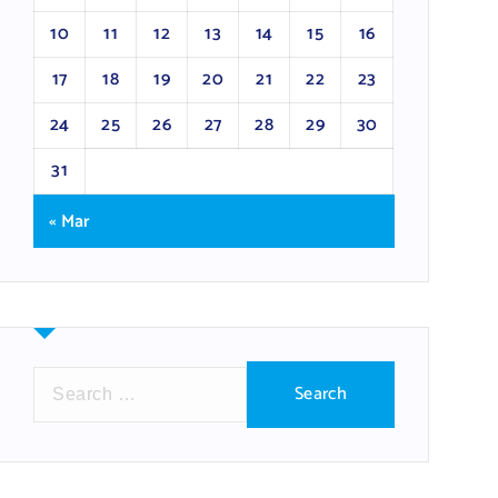
10
11
12
13
14
15
16
17
18
19
20
21
22
23
24
25
26
27
28
29
30
31
« Mar
S
e
a
r
c