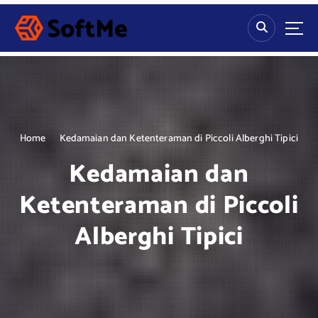
S
k
i
p
t
o
c
o
n
Home
Kedamaian dan Ketenteraman di Piccoli Alberghi Tipici
t
Kedamaian dan
e
n
Ketenteraman di Piccoli
t
Alberghi Tipici