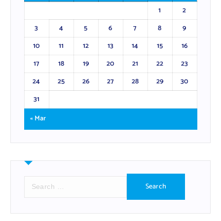
1
2
3
4
5
6
7
8
9
10
11
12
13
14
15
16
17
18
19
20
21
22
23
24
25
26
27
28
29
30
31
« Mar
S
e
a
r