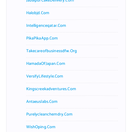
JabalpurCakeDelivery.com
Halobjd.com
Intelligenceqatar.com
PikaPikaApp.com
Takecareofbusinessdfw.org
HamadaOfJapan.com
VersifyLifestyle.com
Kingscreekadventures.com
Antaeuslabs.com
Purelycleanchemdry.com
WishOping.com