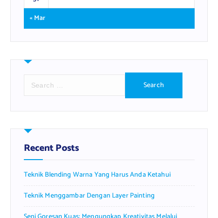
« Mar
S
e
a
r
c
h
f
Recent Posts
o
r
Teknik Blending Warna Yang Harus Anda Ketahui
:
Teknik Menggambar Dengan Layer Painting
Seni Goresan Kuas: Mengungkap Kreativitas Melalui