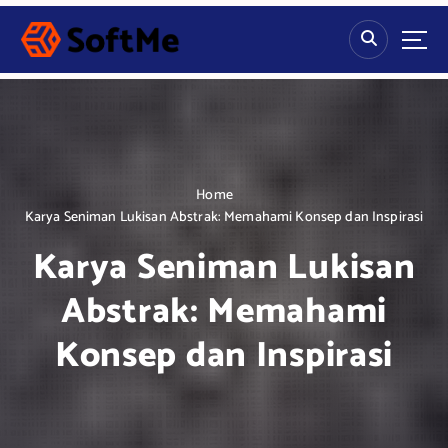
S
k
i
p
t
o
c
o
n
Home
t
Karya Seniman Lukisan Abstrak: Memahami Konsep dan Inspirasi
e
Karya Seniman Lukisan
n
t
Abstrak: Memahami
Konsep dan Inspirasi