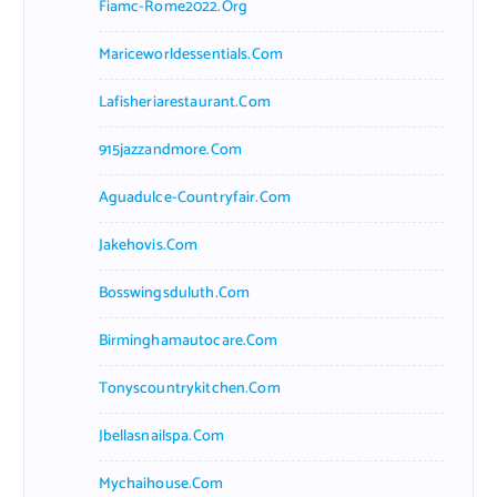
Fiamc-Rome2022.org
Mariceworldessentials.com
Lafisheriarestaurant.com
915jazzandmore.com
Aguadulce-Countryfair.com
Jakehovis.com
Bosswingsduluth.com
Birminghamautocare.com
Tonyscountrykitchen.com
Jbellasnailspa.com
Mychaihouse.com