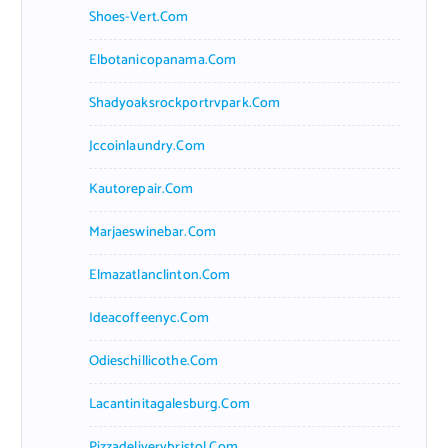
Shoes-Vert.com
Elbotanicopanama.com
Shadyoaksrockportrvpark.com
Jccoinlaundry.com
Kautorepair.com
Marjaeswinebar.com
Elmazatlanclinton.com
Ideacoffeenyc.com
Odieschillicothe.com
Lacantinitagalesburg.com
Pizzadeliverybristol.com