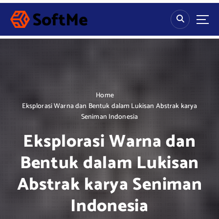
S
k
i
p
t
o
c
o
n
Home
t
Eksplorasi Warna dan Bentuk dalam Lukisan Abstrak karya
e
Seniman Indonesia
n
Eksplorasi Warna dan
t
Bentuk dalam Lukisan
Abstrak karya Seniman
Indonesia