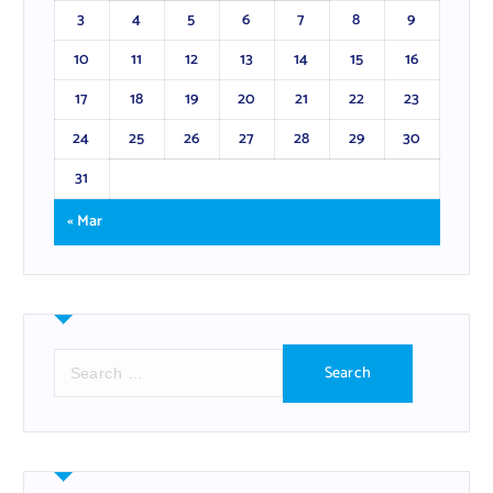
3
4
5
6
7
8
9
10
11
12
13
14
15
16
17
18
19
20
21
22
23
24
25
26
27
28
29
30
31
« Mar
S
e
a
r
c
h