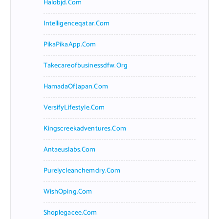
Halobjd.com
Intelligenceqatar.com
PikaPikaApp.com
Takecareofbusinessdfw.org
HamadaOfJapan.com
VersifyLifestyle.com
Kingscreekadventures.com
Antaeuslabs.com
Purelycleanchemdry.com
WishOping.com
Shoplegacee.com