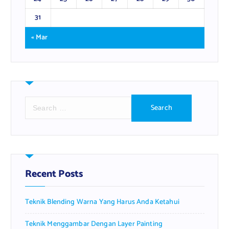
31
« Mar
S
e
a
r
c
h
f
Recent Posts
o
r
Teknik Blending Warna Yang Harus Anda Ketahui
:
Teknik Menggambar Dengan Layer Painting