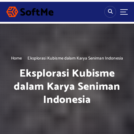
S
k
i
p
t
o
c
o
n
Home
Eksplorasi Kubisme dalam Karya Seniman Indonesia
t
Eksplorasi Kubisme
e
n
dalam Karya Seniman
t
Indonesia