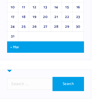
10
11
12
13
14
15
16
17
18
19
20
21
22
23
24
25
26
27
28
29
30
31
« Mar
S
e
a
r
c