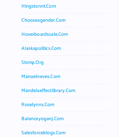
Hingstonnt.com
Chooseagender.com
Hoverboardssale.com
Alaskapolitics.com
Stsmp.org
Manoelneves.com
Mandelaeffectlibrary.com
Roselynns.com
Balanceyoganj.com
Salesforceblogs.com