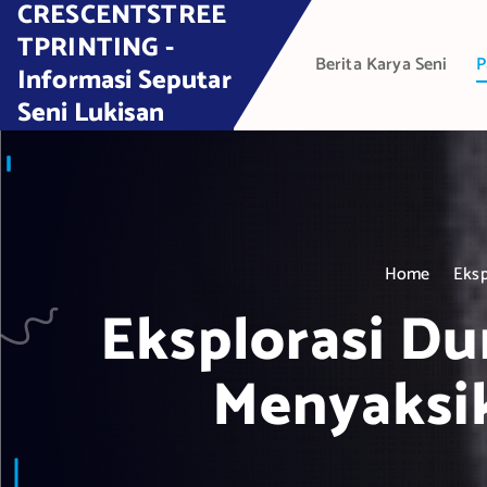
CRESCENTSTREE
S
k
TPRINTING -
Berita Karya Seni
P
i
Informasi Seputar
p
Seni Lukisan
t
o
c
o
n
t
Home
Eksp
e
Eksplorasi Du
n
t
Menyaksik