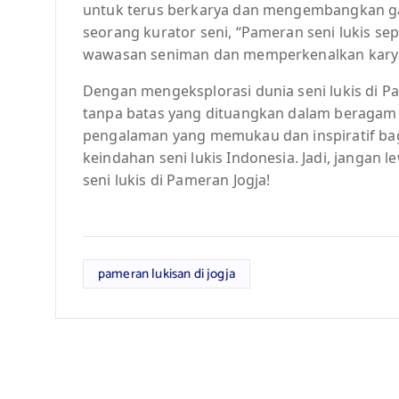
untuk terus berkarya dan mengembangkan ga
seorang kurator seni, “Pameran seni lukis se
wawasan seniman dan memperkenalkan karya
Dengan mengeksplorasi dunia seni lukis di Pa
tanpa batas yang dituangkan dalam beragam 
pengalaman yang memukau dan inspiratif bag
keindahan seni lukis Indonesia. Jadi, janga
seni lukis di Pameran Jogja!
pameran lukisan di jogja