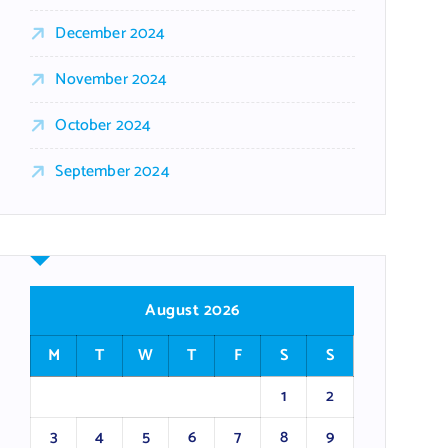
December 2024
November 2024
October 2024
September 2024
August 2026
M
T
W
T
F
S
S
1
2
3
4
5
6
7
8
9