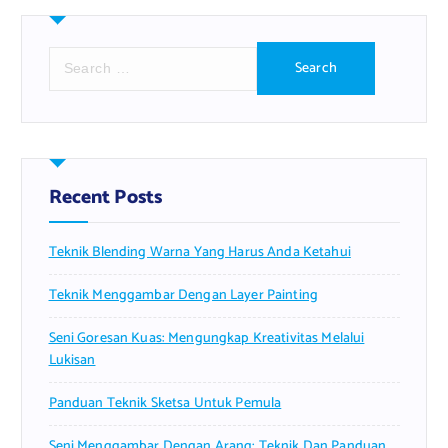
S
e
a
r
c
h
f
Recent Posts
o
r
Teknik Blending Warna Yang Harus Anda Ketahui
:
Teknik Menggambar Dengan Layer Painting
Seni Goresan Kuas: Mengungkap Kreativitas Melalui
Lukisan
Panduan Teknik Sketsa Untuk Pemula
Seni Menggambar Dengan Arang: Teknik Dan Panduan