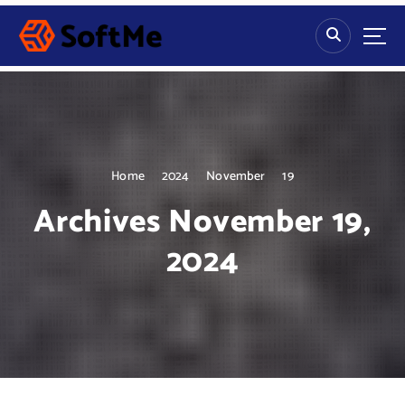
S
k
i
p
t
o
c
o
n
Home
2024
November
19
t
Archives November 19,
e
n
2024
t