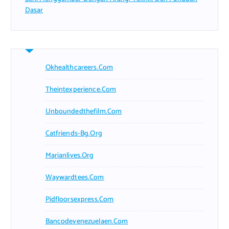
Dasar
Okhealthcareers.com
Theintexperience.com
Unboundedthefilm.com
Catfriends-Bg.org
Marianlives.org
Waywardtees.com
Pidfloorsexpress.com
Bancodevenezuelaen.com