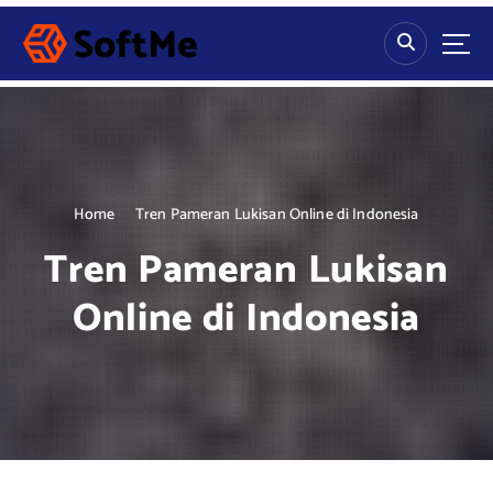
S
k
i
p
t
o
c
o
n
Home
Tren Pameran Lukisan Online di Indonesia
t
Tren Pameran Lukisan
e
n
Online di Indonesia
t