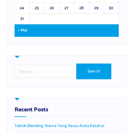
24
25
26
27
28
29
30
31
« Mar
S
e
a
r
c
h
f
Recent Posts
o
r
Teknik Blending Warna Yang Harus Anda Ketahui
: