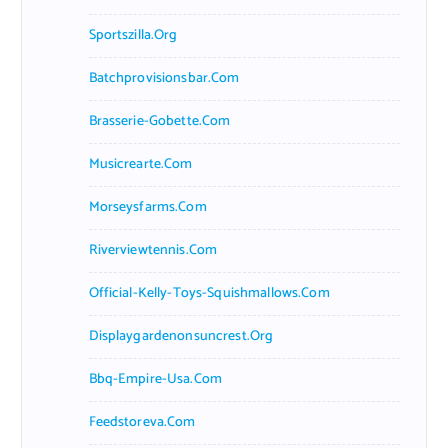
Sportszilla.org
Batchprovisionsbar.com
Brasserie-Gobette.com
Musicrearte.com
Morseysfarms.com
Riverviewtennis.com
Official-Kelly-Toys-Squishmallows.com
Displaygardenonsuncrest.org
Bbq-Empire-Usa.com
Feedstoreva.com