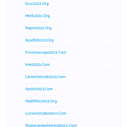
Grur2023.org
Hkhk2023.org
Napm2023.org
Apsdfd2023.org
Forumausape2023.com
Imkl2023.com
Careerfaircsd2023.com
Apsth2023.com
MedItRio2023.org
Lcicon2023boston.com
Waitangidayfestival2022.com