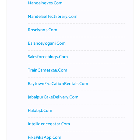
Manoelneves.com
Mandelaeffectlibrary.com
Roselynns.com
Balanceyoganj.com
Salesforceblogs.com
TrainGames365.com
BaytownEvaCationRentals.com
JabalpurCakeDelivery.com
Halobjd.com
Intelligenceqatar.com
PikaPikaApp.com