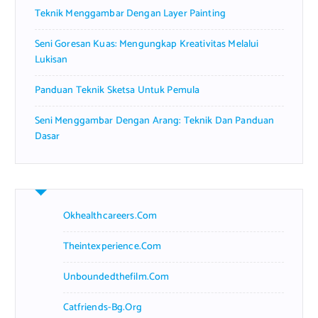
Teknik Menggambar Dengan Layer Painting
Seni Goresan Kuas: Mengungkap Kreativitas Melalui
Lukisan
Panduan Teknik Sketsa Untuk Pemula
Seni Menggambar Dengan Arang: Teknik Dan Panduan
Dasar
Okhealthcareers.com
Theintexperience.com
Unboundedthefilm.com
Catfriends-Bg.org