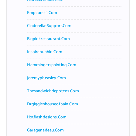
Empconst1.com
Cinderella-Support.com
Bigpinkrestaurant.com
Inspirehuahin.com
Memmingerspainting.com
Jeremypbeasley.com
Thesandwichdepotcos.com
Drgiggleshouseofpain.com
Hotflashdesigns.com
Garagenadeau.com