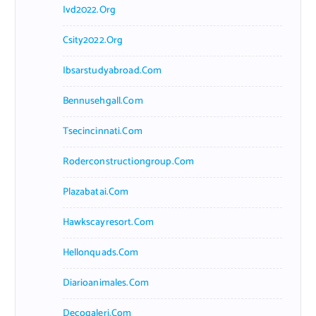
Ivd2022.org
Csity2022.org
Ibsarstudyabroad.com
Bennusehgall.com
Tsecincinnati.com
Roderconstructiongroup.com
Plazabatai.com
Hawkscayresort.com
Hellonquads.com
Diarioanimales.com
Decogaleri.com