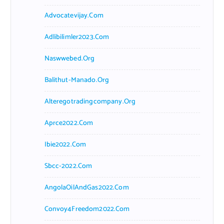
Advocatevijay.com
Adlibilimler2023.com
Naswwebed.org
Balithut-Manado.org
Alteregotradingcompany.org
Aprce2022.com
Ibie2022.com
Sbcc-2022.com
AngolaOilAndGas2022.com
Convoy4Freedom2022.com