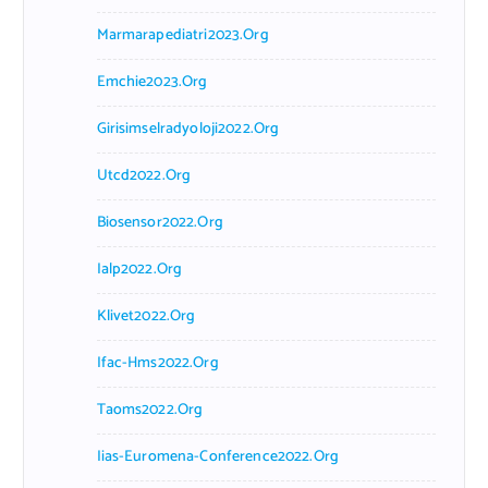
Marmarapediatri2023.org
Emchie2023.org
Girisimselradyoloji2022.org
Utcd2022.org
Biosensor2022.org
Ialp2022.org
Klivet2022.org
Ifac-Hms2022.org
Taoms2022.org
Iias-Euromena-Conference2022.org