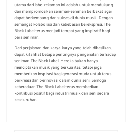
utama dari label rekaman ini adalah untuk mendukung
dan mempromosikan seniman-seniman berbakat agar
dapat berkembang dan sukses di dunia musik. Dengan
semangat kolaborasi dan kebebasan berekspresi, The
Black Label terus menjadi tempat yang inspiratif bagi
para seniman.
Dari perjalanan dan karya-karya yang telah dihasilkan,
dapat kita lihat betapa pentingnya pengenalan terhadap
seniman The Black Label. Mereka bukan hanya
menciptakan musik yang berkualitas, tetapi juga
memberikan inspirasi bagi generasi muda untuk terus
berkreasi dan berinovasi dalam dunia seni. Semoga
keberadaan The Black Label terus memberikan
kontribusi positif bagi industri musik dan seni secara
keseluruhan.