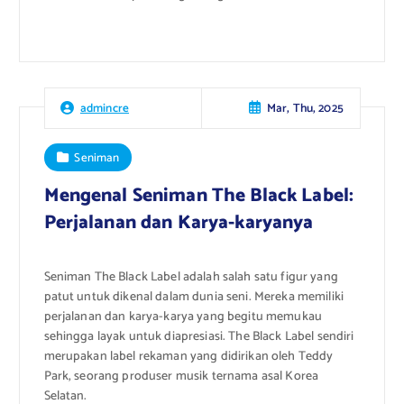
Mar, Thu, 2025
admincre
Seniman
Mengenal Seniman The Black Label:
Perjalanan dan Karya-karyanya
Seniman The Black Label adalah salah satu figur yang
patut untuk dikenal dalam dunia seni. Mereka memiliki
perjalanan dan karya-karya yang begitu memukau
sehingga layak untuk diapresiasi. The Black Label sendiri
merupakan label rekaman yang didirikan oleh Teddy
Park, seorang produser musik ternama asal Korea
Selatan.