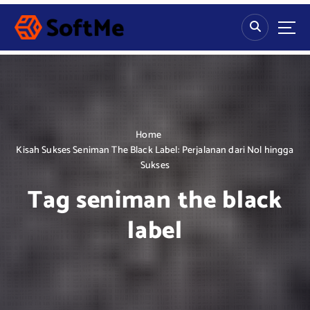
S
k
i
p
t
o
c
o
n
Home
t
Kisah Sukses Seniman The Black Label: Perjalanan dari Nol hingga
e
Sukses
n
Tag seniman the black
t
label