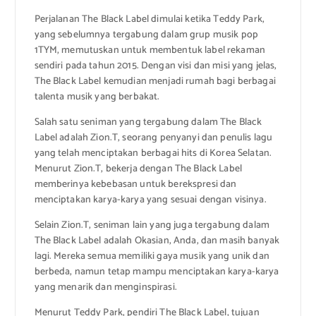
Perjalanan The Black Label dimulai ketika Teddy Park,
yang sebelumnya tergabung dalam grup musik pop
1TYM, memutuskan untuk membentuk label rekaman
sendiri pada tahun 2015. Dengan visi dan misi yang jelas,
The Black Label kemudian menjadi rumah bagi berbagai
talenta musik yang berbakat.
Salah satu seniman yang tergabung dalam The Black
Label adalah Zion.T, seorang penyanyi dan penulis lagu
yang telah menciptakan berbagai hits di Korea Selatan.
Menurut Zion.T, bekerja dengan The Black Label
memberinya kebebasan untuk berekspresi dan
menciptakan karya-karya yang sesuai dengan visinya.
Selain Zion.T, seniman lain yang juga tergabung dalam
The Black Label adalah Okasian, Anda, dan masih banyak
lagi. Mereka semua memiliki gaya musik yang unik dan
berbeda, namun tetap mampu menciptakan karya-karya
yang menarik dan menginspirasi.
Menurut Teddy Park, pendiri The Black Label, tujuan