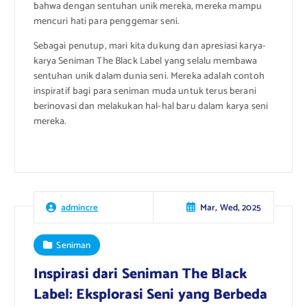
bahwa dengan sentuhan unik mereka, mereka mampu
mencuri hati para penggemar seni.
Sebagai penutup, mari kita dukung dan apresiasi karya-
karya Seniman The Black Label yang selalu membawa
sentuhan unik dalam dunia seni. Mereka adalah contoh
inspiratif bagi para seniman muda untuk terus berani
berinovasi dan melakukan hal-hal baru dalam karya seni
mereka.
Mar, Wed, 2025
admincre
Seniman
Inspirasi dari Seniman The Black
Label: Eksplorasi Seni yang Berbeda