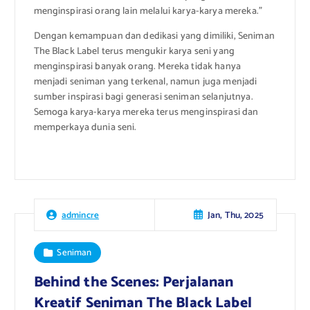
menginspirasi orang lain melalui karya-karya mereka.”
Dengan kemampuan dan dedikasi yang dimiliki, Seniman
The Black Label terus mengukir karya seni yang
menginspirasi banyak orang. Mereka tidak hanya
menjadi seniman yang terkenal, namun juga menjadi
sumber inspirasi bagi generasi seniman selanjutnya.
Semoga karya-karya mereka terus menginspirasi dan
memperkaya dunia seni.
Jan, Thu, 2025
admincre
Seniman
Behind the Scenes: Perjalanan
Kreatif Seniman The Black Label