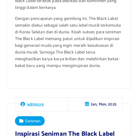
Black Label terletak pada dedikasi dan komitmen yang
tinggi dalam berkarya.
Dengan pencapaian yang gemilang ini, The Black Label
semakin diakui sebagai salah satu label musik terkemuka
di Korea Selatan dan di dunia. Kisah sukses para seniman
The Black Label memang patut untuk dijadikan inspirasi
bagi generasi muda yang ingin meraih kesuksesan di
dunia musik. Semoga The Black Label terus
menghasilkan karya-karya brilian dan melahirkan bakat-
bakat baru yang mampu menginspirasi dunia.
Jan, Mon, 2025
admincre
Seniman
Inspirasi Seniman The Black Label