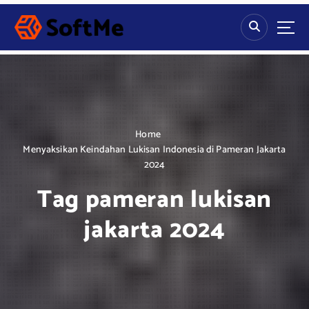
S
k
i
p
t
o
c
o
n
Home
t
Menyaksikan Keindahan Lukisan Indonesia di Pameran Jakarta
e
2024
n
Tag pameran lukisan
t
jakarta 2024