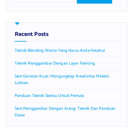
a
r
c
h
f
Recent Posts
o
r
Teknik Blending Warna Yang Harus Anda Ketahui
:
Teknik Menggambar Dengan Layer Painting
Seni Goresan Kuas: Mengungkap Kreativitas Melalui
Lukisan
Panduan Teknik Sketsa Untuk Pemula
Seni Menggambar Dengan Arang: Teknik Dan Panduan
Dasar