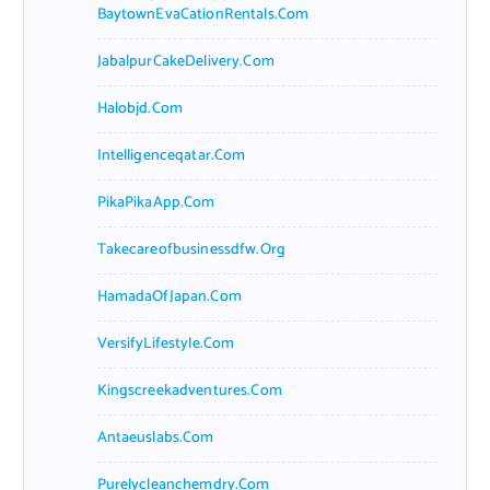
BaytownEvaCationRentals.com
JabalpurCakeDelivery.com
Halobjd.com
Intelligenceqatar.com
PikaPikaApp.com
Takecareofbusinessdfw.org
HamadaOfJapan.com
VersifyLifestyle.com
Kingscreekadventures.com
Antaeuslabs.com
Purelycleanchemdry.com