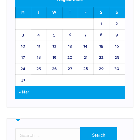
M
T
W
T
F
S
S
1
2
3
4
5
6
7
8
9
10
11
12
13
14
15
16
17
18
19
20
21
22
23
24
25
26
27
28
29
30
31
« Mar
S
e