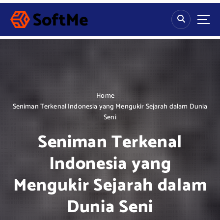
S
k
i
p
t
o
c
o
n
Home
t
Seniman Terkenal Indonesia yang Mengukir Sejarah dalam Dunia
e
Seni
n
Seniman Terkenal
t
Indonesia yang
Mengukir Sejarah dalam
Dunia Seni