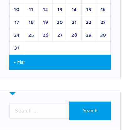
10
11
12
13
14
15
16
17
18
19
20
21
22
23
24
25
26
27
28
29
30
31
« Mar
S
e
a
r
c