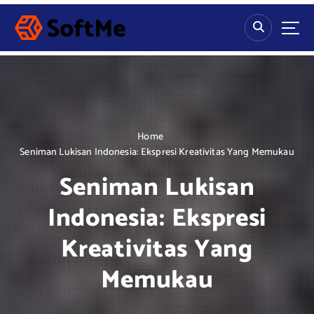
S
k
i
p
t
o
c
o
n
Home
t
Seniman Lukisan Indonesia: Ekspresi Kreativitas Yang Memukau
e
Seniman Lukisan
n
t
Indonesia: Ekspresi
Kreativitas Yang
Memukau