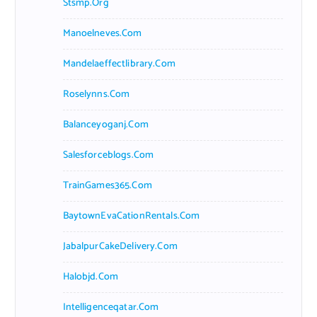
Stsmp.org
Manoelneves.com
Mandelaeffectlibrary.com
Roselynns.com
Balanceyoganj.com
Salesforceblogs.com
TrainGames365.com
BaytownEvaCationRentals.com
JabalpurCakeDelivery.com
Halobjd.com
Intelligenceqatar.com