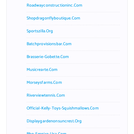
Roadwayconstructioninc.com
Shopdragonflyboutique.com
Sportszilla.org
Batchprovisionsbar.com
Brasserie-Gobette.com
Musicrearte.com
Morseysfarms.com
Riverviewtennis.com
Official-Kelly-Toys-Squishmallows.com
Displaygardenonsuncrest.org