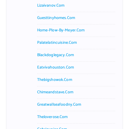
Lizaivanov.com
Guesttinyhomes.com
Home-Plow-By-Meyer.com
Palatelatincuisine.com
Blackdoglegacy.com
Eatvivahouston.com
Thebigshowok.com
Chimeandstave.com
Greatwallseafoodny.com
Theloverose.com