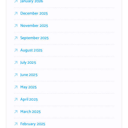
January 2026
December 2025
November 2025
September 2025
August 2025
July 2025
June 2025
May 2025
April 2025
March 2025
February 2025