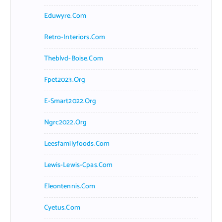
Eduwyre.com
Retro-Interiors.com
Theblvd-Boise.com
Fpet2023.org
E-Smart2022.org
Ngrc2022.org
Leesfamilyfoods.com
Lewis-Lewis-Cpas.com
Eleontennis.com
Cyetus.com