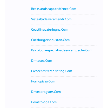
Beckslandscapeandfence.com
Vistaaltadelveramendi.com
Coastlinecateringnc.com
Cuesburgershouston.com
Psicologiaespecializadaencampeche.com
Dmtacos.com
Crescentstreetprinting.com
Hornopizza.com
Driveadragster.com
Hematologa.com