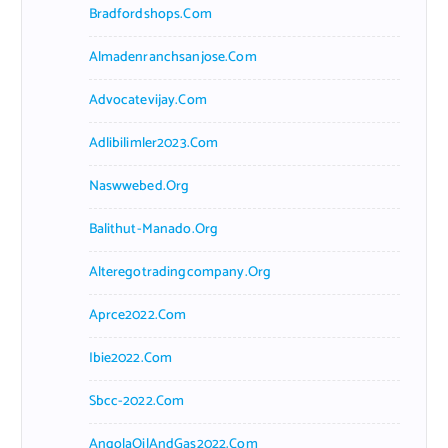
Bradfordshops.com
Almadenranchsanjose.com
Advocatevijay.com
Adlibilimler2023.com
Naswwebed.org
Balithut-Manado.org
Alteregotradingcompany.org
Aprce2022.com
Ibie2022.com
Sbcc-2022.com
AngolaOilAndGas2022.com