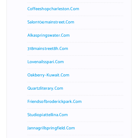
Coffeeshopcharleston.com
Salon104mainstreet.com
Alkaspringswater.com
318mainstreet8h.com
Lovenailsspari.com
Oakberry-Kuwait.com
Quartzliterary.com
Friendsofbroderickpark.com
Studiopiattellina.com
Jannagrillspringfield.com