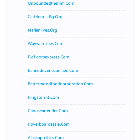
Unboundedthefilm.com
Catfriends-Bg.org
Marianlives.org
Waywardtees.com
Pidfloorsexpress.com
Bancodevenezuelaen.com
Bettermoodfoodcorporation.com
Hingstonnt.com
Chooseagender.com
Hoverboardssale.com
Alaskapolitics.com