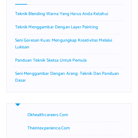
o
r
Teknik Blending Warna Yang Harus Anda Ketahui
:
Teknik Menggambar Dengan Layer Painting
Seni Goresan Kuas: Mengungkap Kreativitas Melalui
Lukisan
Panduan Teknik Sketsa Untuk Pemula
Seni Menggambar Dengan Arang: Teknik Dan Panduan
Dasar
Okhealthcareers.com
Theintexperience.com