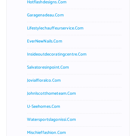
Hotflashdesigns.com
Garagenadeau.com
Lifestylechauffeurservice.com
EverNewNails.com
Insideoutdecoratingcentre.com
Salvatoresinpoint.com
Jovialfloralco.com
Johnlscotthometeam.com
U-Seehomes.com
Watersportslagonissi.com
Mischieffashion.com