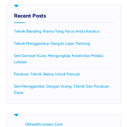
c
h
f
Recent Posts
o
r
Teknik Blending Warna Yang Harus Anda Ketahui
:
Teknik Menggambar Dengan Layer Painting
Seni Goresan Kuas: Mengungkap Kreativitas Melalui
Lukisan
Panduan Teknik Sketsa Untuk Pemula
Seni Menggambar Dengan Arang: Teknik Dan Panduan
Dasar
Okhealthcareers.com