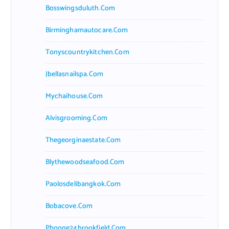
Bosswingsduluth.com
Birminghamautocare.com
Tonyscountrykitchen.com
Jbellasnailspa.com
Mychaihouse.com
Alvisgrooming.com
Thegeorginaestate.com
Blythewoodseafood.com
Paolosdelibangkok.com
Bobacove.com
Phoone24brookfield.com