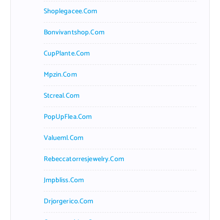
Shoplegacee.com
Bonvivantshop.com
CupPlante.com
Mpzin.com
Stcreal.com
PopUpFlea.com
Valueml.com
Rebeccatorresjewelry.com
Jmpbliss.com
Drjorgerico.com