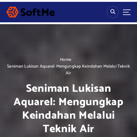
S
k
i
p
t
o
c
o
n
Home
t
Seniman Lukisan Aquarel: Mengungkap Keindahan Melalui Teknik
e
Air
n
Seniman Lukisan
t
Aquarel: Mengungkap
Keindahan Melalui
Teknik Air