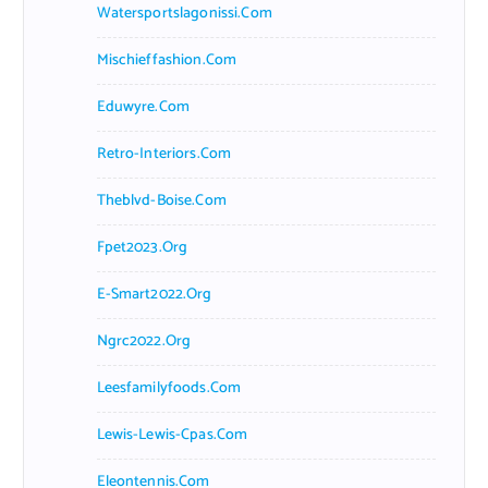
Watersportslagonissi.com
Mischieffashion.com
Eduwyre.com
Retro-Interiors.com
Theblvd-Boise.com
Fpet2023.org
E-Smart2022.org
Ngrc2022.org
Leesfamilyfoods.com
Lewis-Lewis-Cpas.com
Eleontennis.com