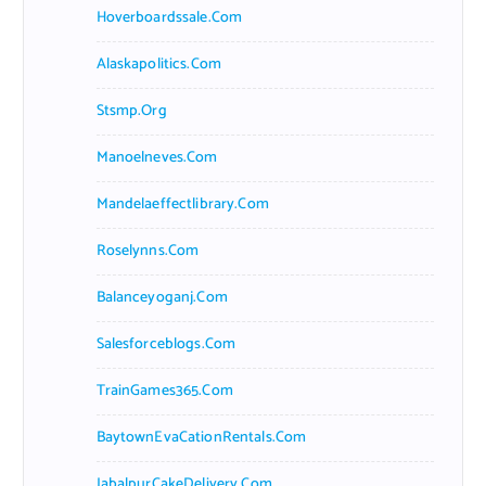
Hoverboardssale.com
Alaskapolitics.com
Stsmp.org
Manoelneves.com
Mandelaeffectlibrary.com
Roselynns.com
Balanceyoganj.com
Salesforceblogs.com
TrainGames365.com
BaytownEvaCationRentals.com
JabalpurCakeDelivery.com