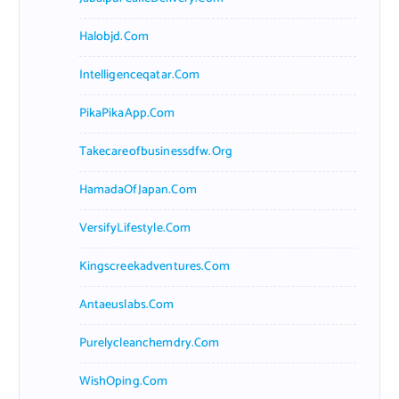
Halobjd.com
Intelligenceqatar.com
PikaPikaApp.com
Takecareofbusinessdfw.org
HamadaOfJapan.com
VersifyLifestyle.com
Kingscreekadventures.com
Antaeuslabs.com
Purelycleanchemdry.com
WishOping.com