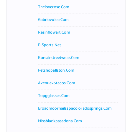
Theloverose.com
Gabriovoice.com
Resinflowart.com
P-Sports.net
Korsairstreetwear.com
Petshopallston.com
Avenue26tacos.com
Topgglasses.com
Broadmoornailsspacoloradosprings.com
Missblackpasadena.com