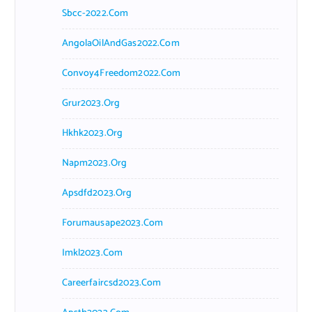
Sbcc-2022.com
AngolaOilAndGas2022.com
Convoy4Freedom2022.com
Grur2023.org
Hkhk2023.org
Napm2023.org
Apsdfd2023.org
Forumausape2023.com
Imkl2023.com
Careerfaircsd2023.com