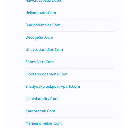
Hawkscayresort.com
Hellonquads.com
Diarioanimales.com
Decogaleri.com
Unavozparadios.com
Shoes-Vert.com
Elbotanicopanama.com
Shadyoaksrockportrvpark.com
Jccoinlaundry.com
Kautorepair.com
Marjaeswinebar.com