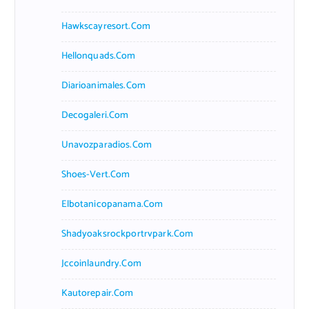
Hawkscayresort.com
Hellonquads.com
Diarioanimales.com
Decogaleri.com
Unavozparadios.com
Shoes-Vert.com
Elbotanicopanama.com
Shadyoaksrockportrvpark.com
Jccoinlaundry.com
Kautorepair.com