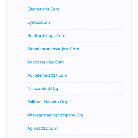
Eleontennis.com
Cyetus.com
Bradfordshops.com
Almadenranchsanjose.com
Advocatevijay.com
Adlibilimler2023.com
Naswwebed.org
Balithut-Manado.org
Alteregotradingcompany.org
Aprce2022.com