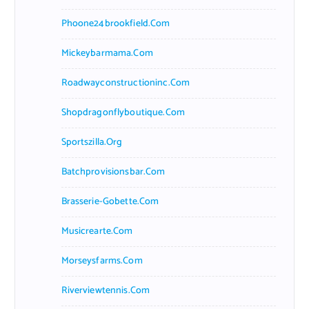
Phoone24brookfield.com
Mickeybarmama.com
Roadwayconstructioninc.com
Shopdragonflyboutique.com
Sportszilla.org
Batchprovisionsbar.com
Brasserie-Gobette.com
Musicrearte.com
Morseysfarms.com
Riverviewtennis.com