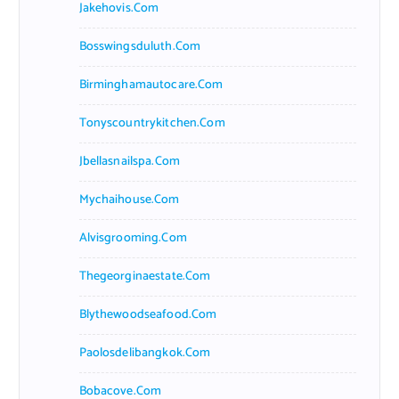
Jakehovis.com
Bosswingsduluth.com
Birminghamautocare.com
Tonyscountrykitchen.com
Jbellasnailspa.com
Mychaihouse.com
Alvisgrooming.com
Thegeorginaestate.com
Blythewoodseafood.com
Paolosdelibangkok.com
Bobacove.com