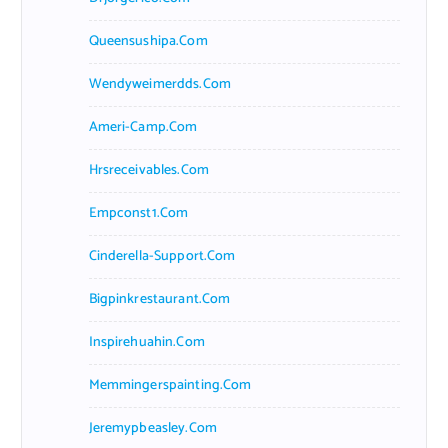
Queensushipa.com
Wendyweimerdds.com
Ameri-Camp.com
Hrsreceivables.com
Empconst1.com
Cinderella-Support.com
Bigpinkrestaurant.com
Inspirehuahin.com
Memmingerspainting.com
Jeremypbeasley.com