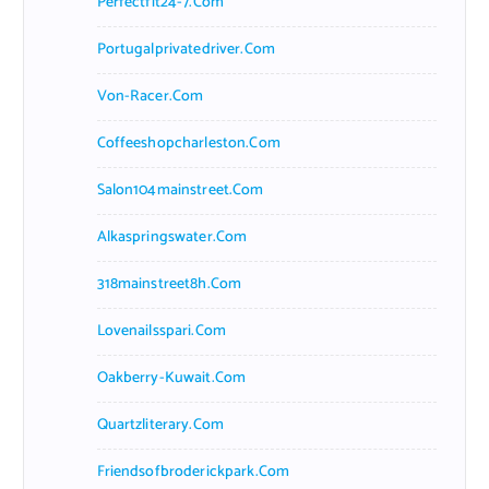
Perfectfit24-7.com
Portugalprivatedriver.com
Von-Racer.com
Coffeeshopcharleston.com
Salon104mainstreet.com
Alkaspringswater.com
318mainstreet8h.com
Lovenailsspari.com
Oakberry-Kuwait.com
Quartzliterary.com
Friendsofbroderickpark.com