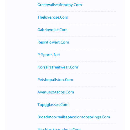
Greatwallseafoodny.com
Theloverose.com
Gabriovoice.com
Resinflowart.com
P-Sports.net
Korsairstreetwear.com
Petshopallston.com
Avenue26tacos.com
Topgglasses.com
Broadmoornailsspacoloradosprings.com
Missblackpasadena.com