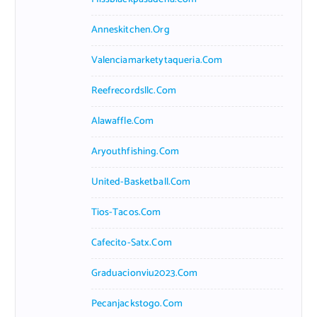
Anneskitchen.org
Valenciamarketytaqueria.com
Reefrecordsllc.com
Alawaffle.com
Aryouthfishing.com
United-Basketball.com
Tios-Tacos.com
Cafecito-Satx.com
Graduacionviu2023.com
Pecanjackstogo.com