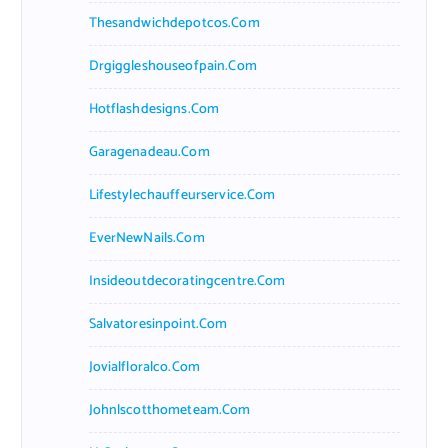
Thesandwichdepotcos.com
Drgiggleshouseofpain.com
Hotflashdesigns.com
Garagenadeau.com
Lifestylechauffeurservice.com
EverNewNails.com
Insideoutdecoratingcentre.com
Salvatoresinpoint.com
Jovialfloralco.com
Johnlscotthometeam.com