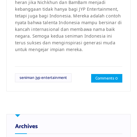
heran jika Nichkhun dan BamBam menjadi
kebanggaan tidak hanya bagi JYP Entertainment,
tetapi juga bagi Indonesia. Mereka adalah contoh
nyata bahwa talenta Indonesia mampu bersinar di
kancah internasional dan membawa nama baik
negara. Semoga kedua seniman Indonesia ini
terus sukses dan menginspirasi generasi muda
untuk mengejar impian mereka.
seniman jyp entertainment
Comments 0
Archives