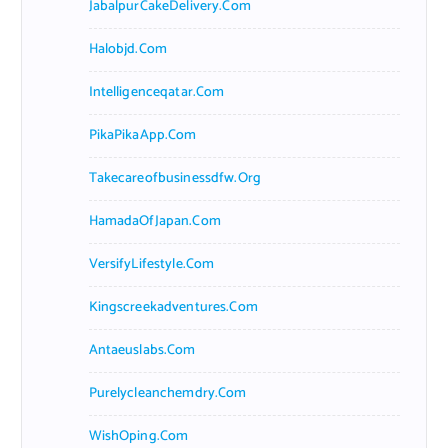
JabalpurCakeDelivery.com
Halobjd.com
Intelligenceqatar.com
PikaPikaApp.com
Takecareofbusinessdfw.org
HamadaOfJapan.com
VersifyLifestyle.com
Kingscreekadventures.com
Antaeuslabs.com
Purelycleanchemdry.com
WishOping.com