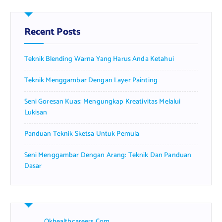
c
h
f
Recent Posts
o
r
Teknik Blending Warna Yang Harus Anda Ketahui
:
Teknik Menggambar Dengan Layer Painting
Seni Goresan Kuas: Mengungkap Kreativitas Melalui
Lukisan
Panduan Teknik Sketsa Untuk Pemula
Seni Menggambar Dengan Arang: Teknik Dan Panduan
Dasar
Okhealthcareers.com