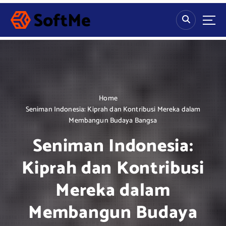
S
k
i
p
t
o
c
o
n
Home
t
Seniman Indonesia: Kiprah dan Kontribusi Mereka dalam
e
Membangun Budaya Bangsa
n
Seniman Indonesia:
t
Kiprah dan Kontribusi
Mereka dalam
Membangun Budaya