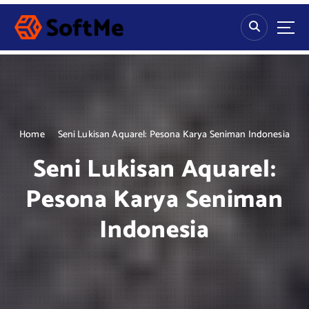
S
k
i
p
t
o
c
o
n
Home
Seni Lukisan Aquarel: Pesona Karya Seniman Indonesia
t
Seni Lukisan Aquarel:
e
n
Pesona Karya Seniman
t
Indonesia