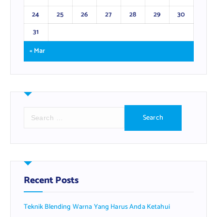
24
25
26
27
28
29
30
31
« Mar
S
e
a
r
c
h
f
Recent Posts
o
r
Teknik Blending Warna Yang Harus Anda Ketahui
: