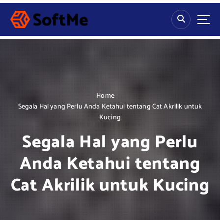
S
k
i
p
t
o
c
o
n
Home
t
Segala Hal yang Perlu Anda Ketahui tentang Cat Akrilik untuk
e
Kucing
n
Segala Hal yang Perlu
t
Anda Ketahui tentang
Cat Akrilik untuk Kucing