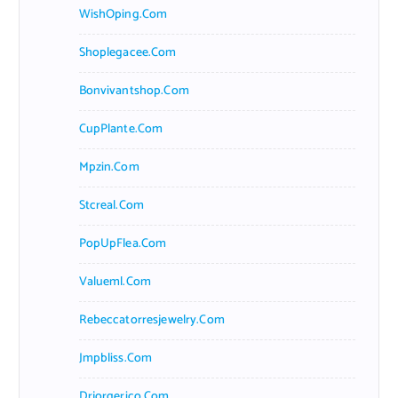
WishOping.com
Shoplegacee.com
Bonvivantshop.com
CupPlante.com
Mpzin.com
Stcreal.com
PopUpFlea.com
Valueml.com
Rebeccatorresjewelry.com
Jmpbliss.com
Drjorgerico.com