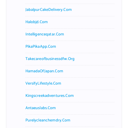
JabalpurCakeDelivery.com
Halobjd.com
Intelligenceqatar.com
PikaPikaApp.com
Takecareofbusinessdfw.org
HamadaOfJapan.com
VersifyLifestyle.com
Kingscreekadventures.com
Antaeuslabs.com
Purelycleanchemdry.com