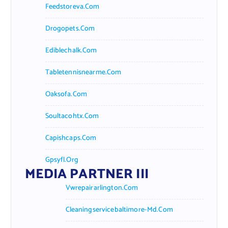
Feedstoreva.com
Drogopets.com
Ediblechalk.com
Tabletennisnearme.com
Oaksofa.com
Soultacohtx.com
Capishcaps.com
Gpsyfl.org
MEDIA PARTNER III
Vwrepairarlington.com
Cleaningservicebaltimore-Md.com