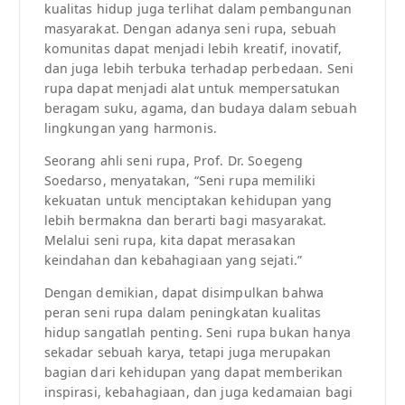
kualitas hidup juga terlihat dalam pembangunan
masyarakat. Dengan adanya seni rupa, sebuah
komunitas dapat menjadi lebih kreatif, inovatif,
dan juga lebih terbuka terhadap perbedaan. Seni
rupa dapat menjadi alat untuk mempersatukan
beragam suku, agama, dan budaya dalam sebuah
lingkungan yang harmonis.
Seorang ahli seni rupa, Prof. Dr. Soegeng
Soedarso, menyatakan, “Seni rupa memiliki
kekuatan untuk menciptakan kehidupan yang
lebih bermakna dan berarti bagi masyarakat.
Melalui seni rupa, kita dapat merasakan
keindahan dan kebahagiaan yang sejati.”
Dengan demikian, dapat disimpulkan bahwa
peran seni rupa dalam peningkatan kualitas
hidup sangatlah penting. Seni rupa bukan hanya
sekadar sebuah karya, tetapi juga merupakan
bagian dari kehidupan yang dapat memberikan
inspirasi, kebahagiaan, dan juga kedamaian bagi