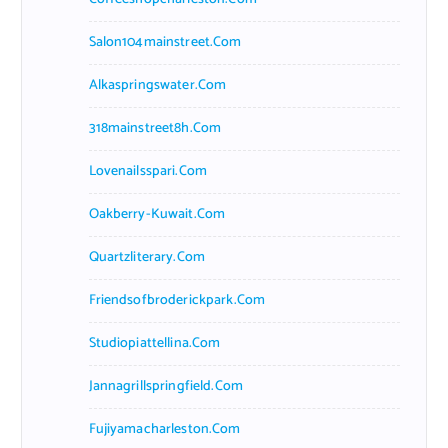
Salon104mainstreet.com
Alkaspringswater.com
318mainstreet8h.com
Lovenailsspari.com
Oakberry-Kuwait.com
Quartzliterary.com
Friendsofbroderickpark.com
Studiopiattellina.com
Jannagrillspringfield.com
Fujiyamacharleston.com