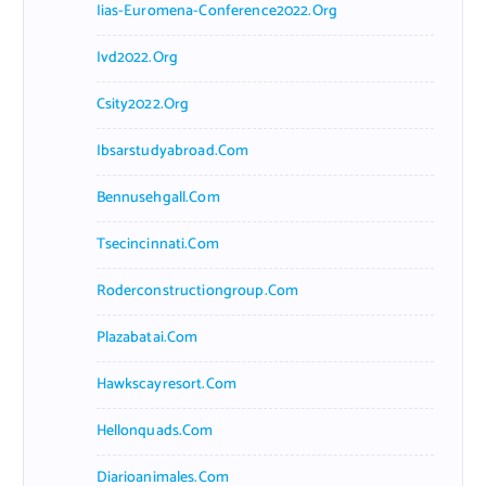
Iias-Euromena-Conference2022.org
Ivd2022.org
Csity2022.org
Ibsarstudyabroad.com
Bennusehgall.com
Tsecincinnati.com
Roderconstructiongroup.com
Plazabatai.com
Hawkscayresort.com
Hellonquads.com
Diarioanimales.com