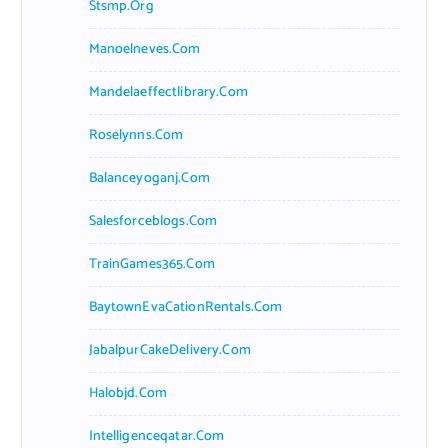
Stsmp.org
Manoelneves.com
Mandelaeffectlibrary.com
Roselynns.com
Balanceyoganj.com
Salesforceblogs.com
TrainGames365.com
BaytownEvaCationRentals.com
JabalpurCakeDelivery.com
Halobjd.com
Intelligenceqatar.com