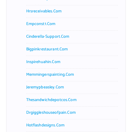
Hrsreceivables.com
Empconst1.com
Cinderella-Support.com
Bigpinkrestaurant.com
Inspirehuahin.com
Memmingerspainting.com
Jeremypbeasley.com
Thesandwichdepotcos.com
Drgiggleshouseofpain.com
Hotflashdesigns.com