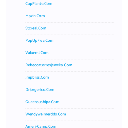
CupPlante.com
Mpzin.com
Stcreal.com
PopUpFlea.com
Valueml.com
Rebeccatorresjewelry.com
Jmpbliss.com
Drjorgerico.com
Queensushipa.com
Wendyweimerdds.com
Ameri-Camp.com