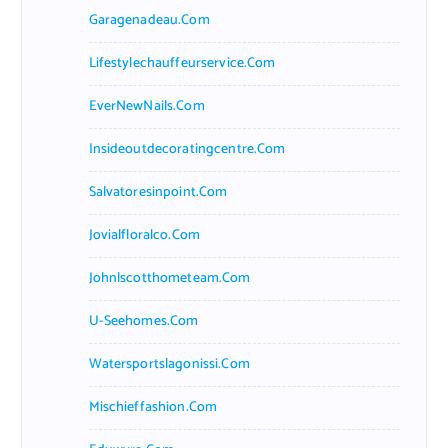
Garagenadeau.com
Lifestylechauffeurservice.com
EverNewNails.com
Insideoutdecoratingcentre.com
Salvatoresinpoint.com
Jovialfloralco.com
Johnlscotthometeam.com
U-Seehomes.com
Watersportslagonissi.com
Mischieffashion.com