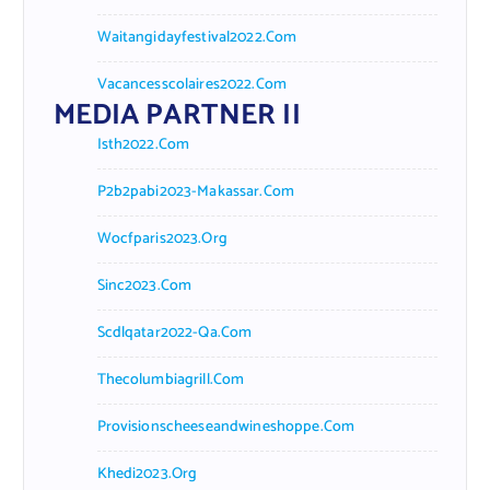
Waitangidayfestival2022.com
Vacancesscolaires2022.com
MEDIA PARTNER II
Isth2022.com
P2b2pabi2023-Makassar.com
Wocfparis2023.org
Sinc2023.com
Scdlqatar2022-Qa.com
Thecolumbiagrill.com
Provisionscheeseandwineshoppe.com
Khedi2023.org