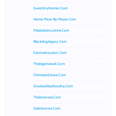
Guesttinyhomes.com
Home-Plow-By-Meyer.com
Palatelatincuisine.com
Blackdoglegacy.com
Eatvivahouston.com
Thebigshowok.com
Chimeandstave.com
Greatwallseafoodny.com
Theloverose.com
Gabriovoice.com