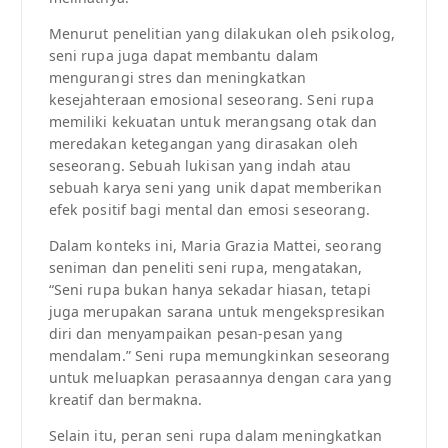
Menurut penelitian yang dilakukan oleh psikolog,
seni rupa juga dapat membantu dalam
mengurangi stres dan meningkatkan
kesejahteraan emosional seseorang. Seni rupa
memiliki kekuatan untuk merangsang otak dan
meredakan ketegangan yang dirasakan oleh
seseorang. Sebuah lukisan yang indah atau
sebuah karya seni yang unik dapat memberikan
efek positif bagi mental dan emosi seseorang.
Dalam konteks ini, Maria Grazia Mattei, seorang
seniman dan peneliti seni rupa, mengatakan,
“Seni rupa bukan hanya sekadar hiasan, tetapi
juga merupakan sarana untuk mengekspresikan
diri dan menyampaikan pesan-pesan yang
mendalam.” Seni rupa memungkinkan seseorang
untuk meluapkan perasaannya dengan cara yang
kreatif dan bermakna.
Selain itu, peran seni rupa dalam meningkatkan