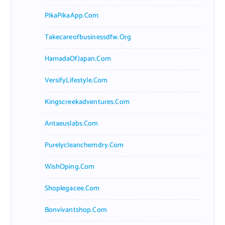
PikaPikaApp.com
Takecareofbusinessdfw.org
HamadaOfJapan.com
VersifyLifestyle.com
Kingscreekadventures.com
Antaeuslabs.com
Purelycleanchemdry.com
WishOping.com
Shoplegacee.com
Bonvivantshop.com