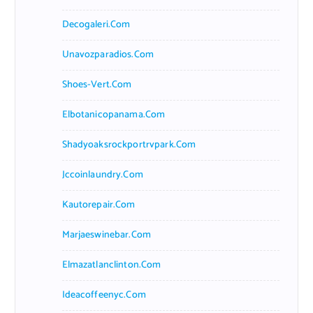
Decogaleri.com
Unavozparadios.com
Shoes-Vert.com
Elbotanicopanama.com
Shadyoaksrockportrvpark.com
Jccoinlaundry.com
Kautorepair.com
Marjaeswinebar.com
Elmazatlanclinton.com
Ideacoffeenyc.com