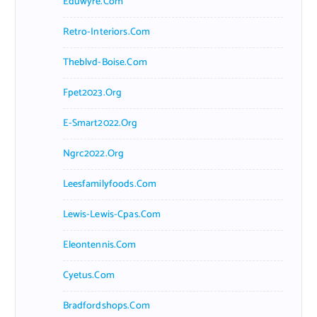
Eduwyre.com
Retro-Interiors.com
Theblvd-Boise.com
Fpet2023.org
E-Smart2022.org
Ngrc2022.org
Leesfamilyfoods.com
Lewis-Lewis-Cpas.com
Eleontennis.com
Cyetus.com
Bradfordshops.com