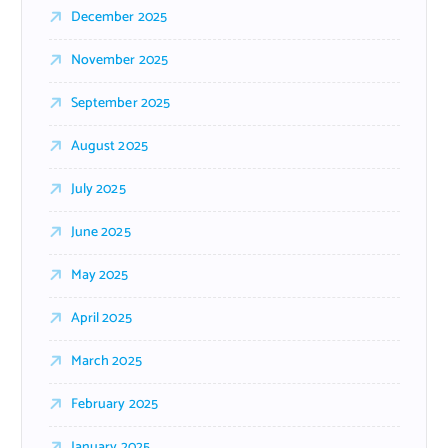
December 2025
November 2025
September 2025
August 2025
July 2025
June 2025
May 2025
April 2025
March 2025
February 2025
January 2025