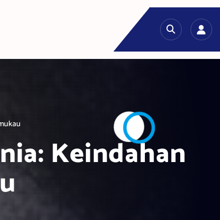
emukau
nia: Keindahan
au