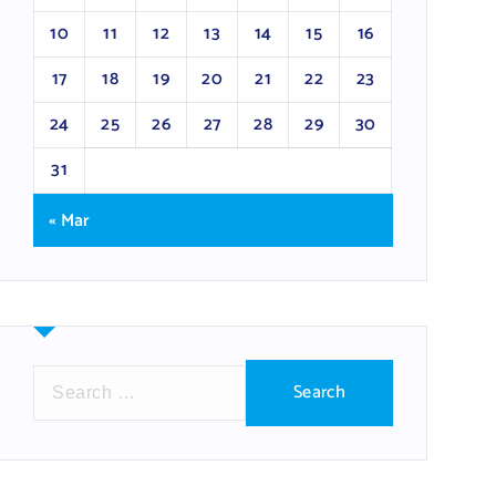
10
11
12
13
14
15
16
17
18
19
20
21
22
23
24
25
26
27
28
29
30
31
« Mar
S
e
a
r
c