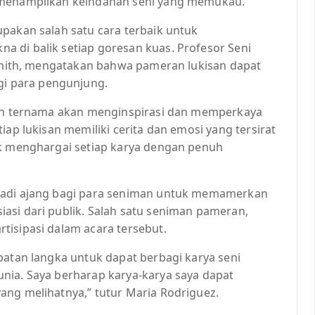
g menampilkan keindahan seni yang memukau.
pakan salah satu cara terbaik untuk
 di balik setiap goresan kuas. Profesor Seni
n Smith, mengatakan bahwa pameran lukisan dapat
i para pengunjung.
iman ternama akan menginspirasi dan memperkaya
iap lukisan memiliki cerita dan emosi yang tersirat
uk menghargai setiap karya dengan penuh
njadi ajang bagi para seniman untuk memamerkan
asi dari publik. Salah satu seniman pameran,
tisipasi dalam acara tersebut.
patan langka untuk dapat berbagi karya seni
nia. Saya berharap karya-karya saya dapat
ang melihatnya,” tutur Maria Rodriguez.