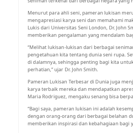
seniman terkenal dari berbagai negara yan
Menurut para ahli seni, pameran lukisan meru
mengapresiasi karya seni dan memahami makna
Lukis dari Universitas Seni London, Dr. Joh
memberikan pengalaman yang mendalam bag
“Melihat lukisan-lukisan dari berbagai sen
pengetahuan kita tentang dunia seni rupa. Set
di dalamnya, sehingga penting bagi kita unt
perhatian,” ujar Dr. John Smith.
Pameran Lukisan Terbesar di Dunia juga me
karya terbaik mereka dan mendapatkan apresi
Maria Rodriguez, mengaku senang bisa berpar
“Bagi saya, pameran lukisan ini adalah kesem
dengan orang-orang dari berbagai belahan du
memberikan inspirasi dan kebahagiaan bagi y