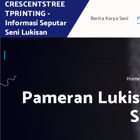
CRESCENTSTREE
S
k
TPRINTING -
Berita Karya Seni
P
i
Informasi Seputar
p
Seni Lukisan
t
o
c
o
n
t
Home
e
Pameran Lukis
n
t
S