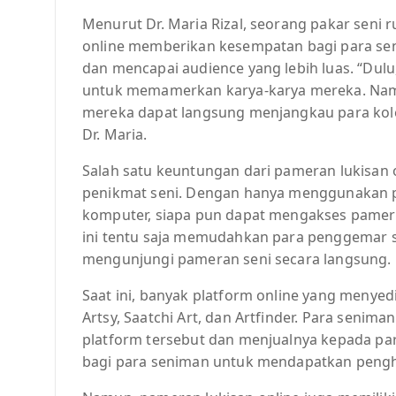
Menurut Dr. Maria Rizal, seorang pakar seni r
online memberikan kesempatan bagi para s
dan mencapai audience yang lebih luas. “Dulu
untuk memamerkan karya-karya mereka. Namu
mereka dapat langsung menjangkau para kolek
Dr. Maria.
Salah satu keuntungan dari pameran lukisan
penikmat seni. Dengan hanya menggunakan p
komputer, siapa pun dapat mengakses pamera
ini tentu saja memudahkan para penggemar s
mengunjungi pameran seni secara langsung.
Saat ini, banyak platform online yang menyed
Artsy, Saatchi Art, dan Artfinder. Para seni
platform tersebut dan menjualnya kepada par
bagi para seniman untuk mendapatkan pengha