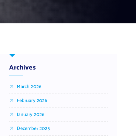
Archives
March 2026
February 2026
January 2026
December 2025