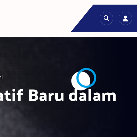
ni
atif Baru dalam