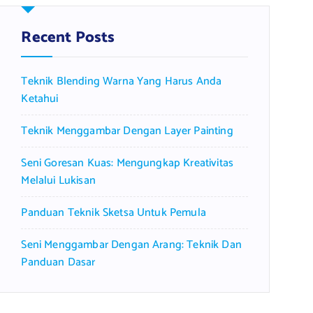
h
f
Recent Posts
o
r
Teknik Blending Warna Yang Harus Anda
:
Ketahui
Teknik Menggambar Dengan Layer Painting
Seni Goresan Kuas: Mengungkap Kreativitas
Melalui Lukisan
Panduan Teknik Sketsa Untuk Pemula
Seni Menggambar Dengan Arang: Teknik Dan
Panduan Dasar