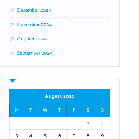
December 2024
November 2024
October 2024
September 2024
August 2026
M
T
W
T
F
S
S
1
2
3
4
5
6
7
8
9