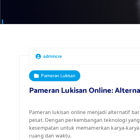
admincre
Pameran Lukisan
Pameran Lukisan Online: Alterna
Pameran lukisan online menjadi alternatif b
pesat. Dengan perkembangan teknologi yang 
kesempatan untuk memamerkan karya-karya me
ruang dan waktu.