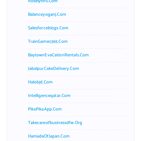
Roselynns.com
Balanceyoganj.com
Salesforceblogs.com
TrainGames365.com
BaytownEvaCationRentals.com
JabalpurCakeDelivery.com
Halobjd.com
Intelligenceqatar.com
PikaPikaApp.com
Takecareofbusinessdfw.org
HamadaOfJapan.com