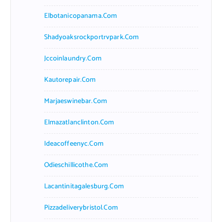
Elbotanicopanama.com
Shadyoaksrockportrvpark.com
Jccoinlaundry.com
Kautorepair.com
Marjaeswinebar.com
Elmazatlanclinton.com
Ideacoffeenyc.com
Odieschillicothe.com
Lacantinitagalesburg.com
Pizzadeliverybristol.com