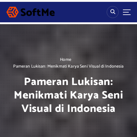
S
k
i
p
t
o
c
o
n
Home
t
Pameran Lukisan: Menikmati Karya Seni Visual di Indonesia
e
Pameran Lukisan:
n
t
Menikmati Karya Seni
Visual di Indonesia