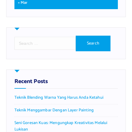
« Mar
S
e
a
r
c
h
f
Recent Posts
o
r
Teknik Blending Warna Yang Harus Anda Ketahui
:
Teknik Menggambar Dengan Layer Painting
Seni Goresan Kuas: Mengungkap Kreativitas Melalui
Lukisan