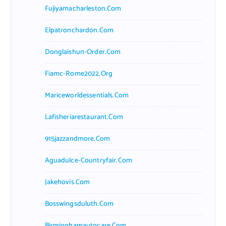
Fujiyamacharleston.com
Elpatronchardon.com
Donglaishun-Order.com
Fiamc-Rome2022.org
Mariceworldessentials.com
Lafisheriarestaurant.com
915jazzandmore.com
Aguadulce-Countryfair.com
Jakehovis.com
Bosswingsduluth.com
Birminghamautocare.com