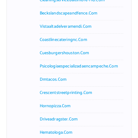
Cleaningservicebaltimore-Md.com
Beckslandscapeandfence.com
Vistaaltadelveramendi.com
Coastlinecateringnc.com
Cuesburgershouston.com
Psicologiaespecializadaencampeche.com
Dmtacos.com
Crescentstreetprinting.com
Hornopizza.com
Driveadragster.com
Hematologa.com