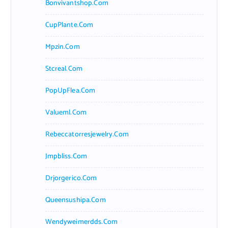
Bonvivantshop.com
CupPlante.com
Mpzin.com
Stcreal.com
PopUpFlea.com
Valueml.com
Rebeccatorresjewelry.com
Jmpbliss.com
Drjorgerico.com
Queensushipa.com
Wendyweimerdds.com