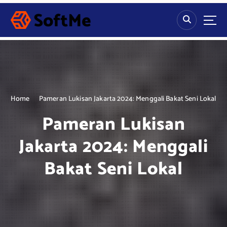
S
k
i
p
t
o
c
o
n
Home
Pameran Lukisan Jakarta 2024: Menggali Bakat Seni Lokal
t
Pameran Lukisan
e
n
Jakarta 2024: Menggali
t
Bakat Seni Lokal