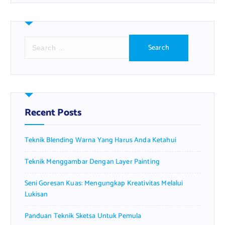
S
e
a
r
c
h
f
Recent Posts
o
r
Teknik Blending Warna Yang Harus Anda Ketahui
:
Teknik Menggambar Dengan Layer Painting
Seni Goresan Kuas: Mengungkap Kreativitas Melalui
Lukisan
Panduan Teknik Sketsa Untuk Pemula