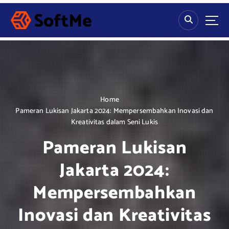
S
k
i
p
t
o
c
o
n
Home
t
Pameran Lukisan Jakarta 2024: Mempersembahkan Inovasi dan
e
Kreativitas dalam Seni Lukis
n
Pameran Lukisan
t
Jakarta 2024:
Mempersembahkan
Inovasi dan Kreativitas