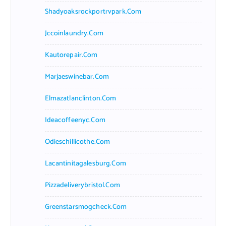
Shadyoaksrockportrvpark.com
Jccoinlaundry.com
Kautorepair.com
Marjaeswinebar.com
Elmazatlanclinton.com
Ideacoffeenyc.com
Odieschillicothe.com
Lacantinitagalesburg.com
Pizzadeliverybristol.com
Greenstarsmogcheck.com