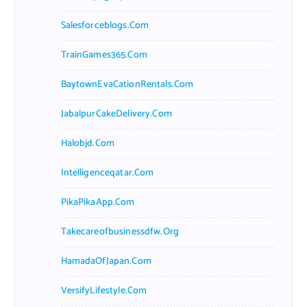
Salesforceblogs.com
TrainGames365.com
BaytownEvaCationRentals.com
JabalpurCakeDelivery.com
Halobjd.com
Intelligenceqatar.com
PikaPikaApp.com
Takecareofbusinessdfw.org
HamadaOfJapan.com
VersifyLifestyle.com