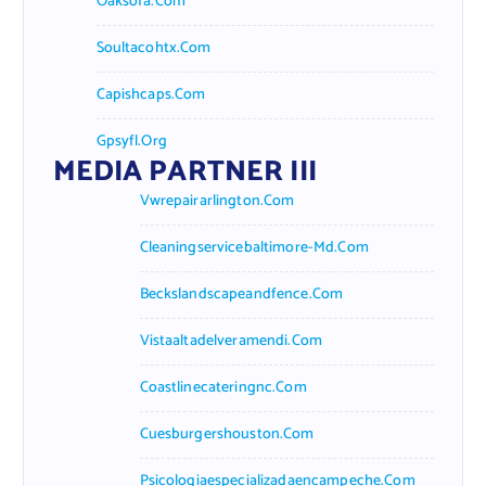
Oaksofa.com
Soultacohtx.com
Capishcaps.com
Gpsyfl.org
MEDIA PARTNER III
Vwrepairarlington.com
Cleaningservicebaltimore-Md.com
Beckslandscapeandfence.com
Vistaaltadelveramendi.com
Coastlinecateringnc.com
Cuesburgershouston.com
Psicologiaespecializadaencampeche.com