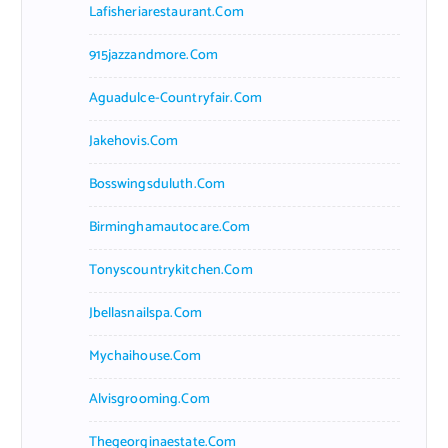
Lafisheriarestaurant.com
915jazzandmore.com
Aguadulce-Countryfair.com
Jakehovis.com
Bosswingsduluth.com
Birminghamautocare.com
Tonyscountrykitchen.com
Jbellasnailspa.com
Mychaihouse.com
Alvisgrooming.com
Thegeorginaestate.com