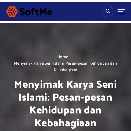
S
k
i
p
t
o
c
o
n
Home
t
Menyimak Karya Seni Islami: Pesan-pesan Kehidupan dan
e
Kebahagiaan
n
Menyimak Karya Seni
t
Islami: Pesan-pesan
Kehidupan dan
Kebahagiaan