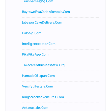
TrainGames365.com
BaytownEvaCationRentals.com
JabalpurCakeDelivery.com
Halobjd.com
Intelligenceqatar.com
PikaPikaApp.com
Takecareofbusinessdfw.org
HamadaOfJapan.com
VersifyLifestyle.com
Kingscreekadventures.com
Antaeuslabs.com