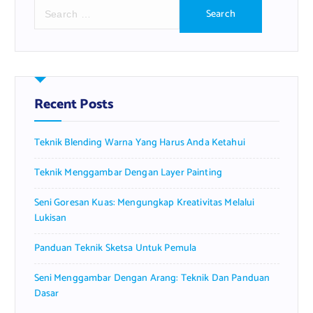
S
e
a
r
c
h
f
Recent Posts
o
r
Teknik Blending Warna Yang Harus Anda Ketahui
:
Teknik Menggambar Dengan Layer Painting
Seni Goresan Kuas: Mengungkap Kreativitas Melalui
Lukisan
Panduan Teknik Sketsa Untuk Pemula
Seni Menggambar Dengan Arang: Teknik Dan Panduan
Dasar