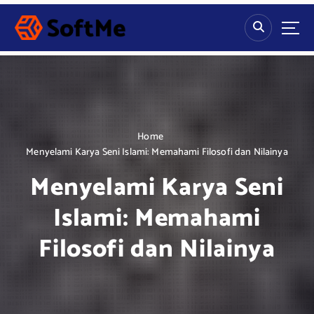
S
k
i
p
t
o
c
o
n
Home
t
Menyelami Karya Seni Islami: Memahami Filosofi dan Nilainya
e
Menyelami Karya Seni
n
t
Islami: Memahami
Filosofi dan Nilainya