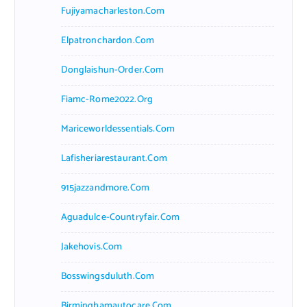
Fujiyamacharleston.com
Elpatronchardon.com
Donglaishun-Order.com
Fiamc-Rome2022.org
Mariceworldessentials.com
Lafisheriarestaurant.com
915jazzandmore.com
Aguadulce-Countryfair.com
Jakehovis.com
Bosswingsduluth.com
Birminghamautocare.com