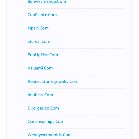
Bonvivantshop.com
CupPlante.com
Mpzin.com
Stcreal.com
PopUpFlea.com
Valueml.com
Rebeccatorresjewelry.com
Jmpbliss.com
Drjorgerico.com
Queensushipa.com
Wendyweimerdds.com