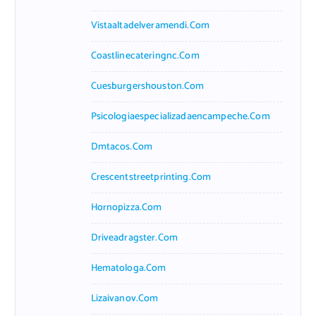
Vistaaltadelveramendi.com
Coastlinecateringnc.com
Cuesburgershouston.com
Psicologiaespecializadaencampeche.com
Dmtacos.com
Crescentstreetprinting.com
Hornopizza.com
Driveadragster.com
Hematologa.com
Lizaivanov.com