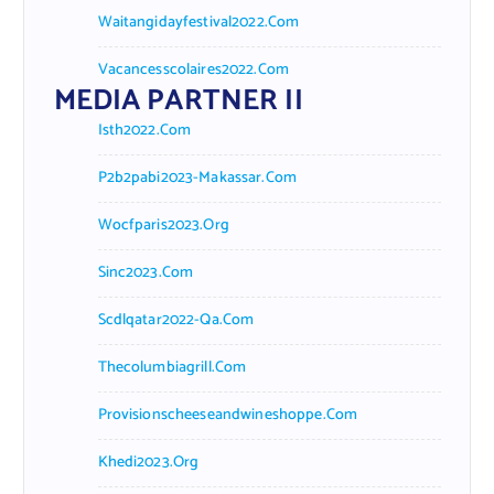
Waitangidayfestival2022.com
Vacancesscolaires2022.com
MEDIA PARTNER II
Isth2022.com
P2b2pabi2023-Makassar.com
Wocfparis2023.org
Sinc2023.com
Scdlqatar2022-Qa.com
Thecolumbiagrill.com
Provisionscheeseandwineshoppe.com
Khedi2023.org