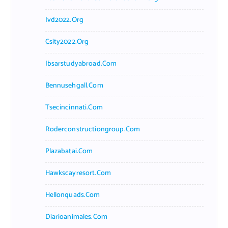
Ivd2022.org
Csity2022.org
Ibsarstudyabroad.com
Bennusehgall.com
Tsecincinnati.com
Roderconstructiongroup.com
Plazabatai.com
Hawkscayresort.com
Hellonquads.com
Diarioanimales.com