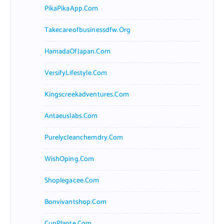
PikaPikaApp.com
Takecareofbusinessdfw.org
HamadaOfJapan.com
VersifyLifestyle.com
Kingscreekadventures.com
Antaeuslabs.com
Purelycleanchemdry.com
WishOping.com
Shoplegacee.com
Bonvivantshop.com
CupPlante.com