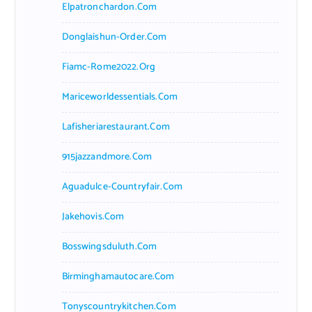
Elpatronchardon.com
Donglaishun-Order.com
Fiamc-Rome2022.org
Mariceworldessentials.com
Lafisheriarestaurant.com
915jazzandmore.com
Aguadulce-Countryfair.com
Jakehovis.com
Bosswingsduluth.com
Birminghamautocare.com
Tonyscountrykitchen.com