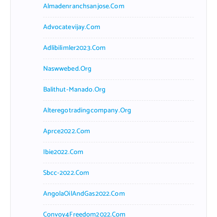
Almadenranchsanjose.com
Advocatevijay.com
Adlibilimler2023.com
Naswwebed.org
Balithut-Manado.org
Alteregotradingcompany.org
Aprce2022.com
Ibie2022.com
Sbcc-2022.com
AngolaOilAndGas2022.com
Convoy4Freedom2022.com