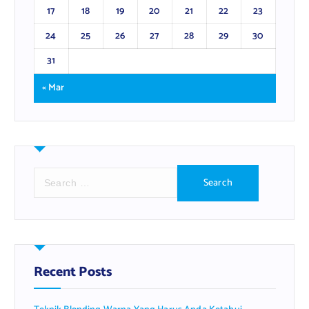
17
18
19
20
21
22
23
24
25
26
27
28
29
30
31
« Mar
S
e
a
r
c
h
f
Recent Posts
o
r