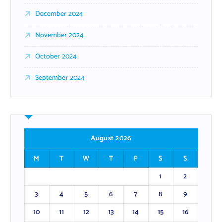
December 2024
November 2024
October 2024
September 2024
August 2026
M
T
W
T
F
S
S
1
2
3
4
5
6
7
8
9
10
11
12
13
14
15
16