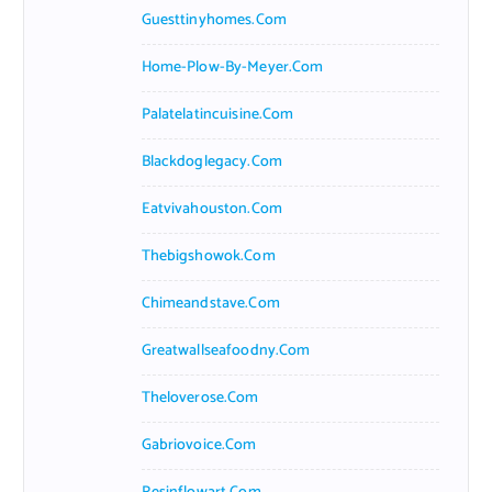
Guesttinyhomes.com
Home-Plow-By-Meyer.com
Palatelatincuisine.com
Blackdoglegacy.com
Eatvivahouston.com
Thebigshowok.com
Chimeandstave.com
Greatwallseafoodny.com
Theloverose.com
Gabriovoice.com