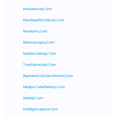
Manoelneves.com
Mandelaeffectlibrary.com
Roselynns.com
Balanceyoganj.com
Salesforceblogs.com
TrainGames365.com
BaytownEvaCationRentals.com
JabalpurCakeDelivery.com
Halobjd.com
Intelligenceqatar.com