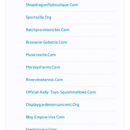
Shopdragonflyboutique.com
Sportszilla.org
Batchprovisionsbar.com
Brasserie-Gobette.com
Musicrearte.com
Morseysfarms.com
Riverviewtennis.com
Official-Kelly-Toys-Squishmallows.com
Displaygardenonsuncrest.org
Bbq-Empire-Usa.com
Feedstoreva.com