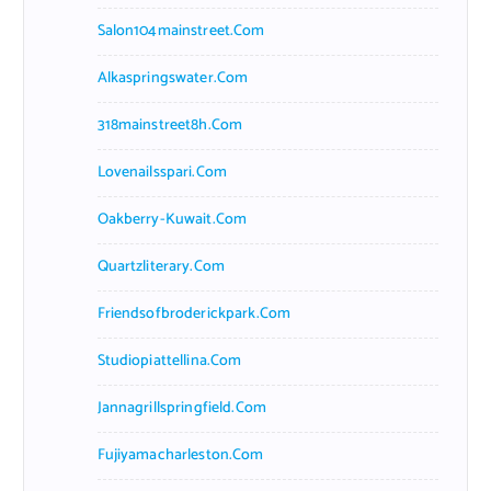
Salon104mainstreet.com
Alkaspringswater.com
318mainstreet8h.com
Lovenailsspari.com
Oakberry-Kuwait.com
Quartzliterary.com
Friendsofbroderickpark.com
Studiopiattellina.com
Jannagrillspringfield.com
Fujiyamacharleston.com