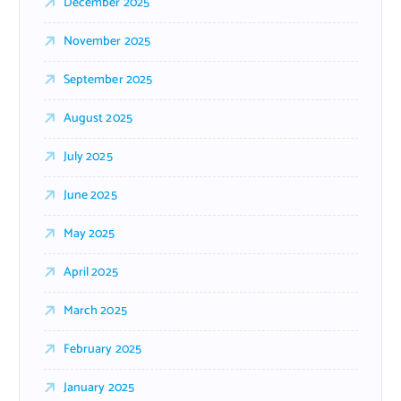
December 2025
November 2025
September 2025
August 2025
July 2025
June 2025
May 2025
April 2025
March 2025
February 2025
January 2025