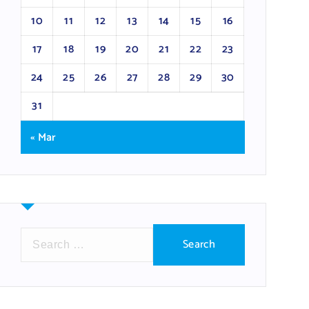
10
11
12
13
14
15
16
17
18
19
20
21
22
23
24
25
26
27
28
29
30
31
« Mar
S
e
a
r
c