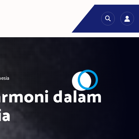
nesia
armoni dalam
ia