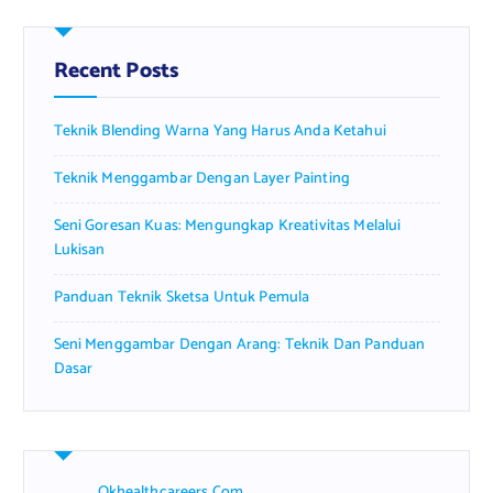
c
h
f
Recent Posts
o
r
Teknik Blending Warna Yang Harus Anda Ketahui
:
Teknik Menggambar Dengan Layer Painting
Seni Goresan Kuas: Mengungkap Kreativitas Melalui
Lukisan
Panduan Teknik Sketsa Untuk Pemula
Seni Menggambar Dengan Arang: Teknik Dan Panduan
Dasar
Okhealthcareers.com