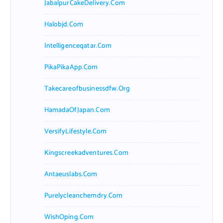
JabalpurCakeDelivery.com
Halobjd.com
Intelligenceqatar.com
PikaPikaApp.com
Takecareofbusinessdfw.org
HamadaOfJapan.com
VersifyLifestyle.com
Kingscreekadventures.com
Antaeuslabs.com
Purelycleanchemdry.com
WishOping.com