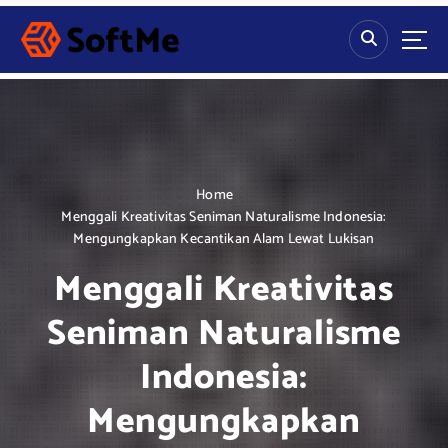
S
k
i
p
t
o
c
o
n
Home
t
Menggali Kreativitas Seniman Naturalisme Indonesia:
e
Mengungkapkan Kecantikan Alam Lewat Lukisan
n
Menggali Kreativitas
t
Seniman Naturalisme
Indonesia:
Mengungkapkan