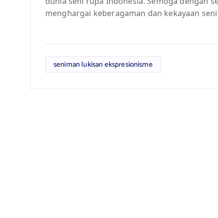
dunia seni rupa Indonesia. Semoga dengan s
menghargai keberagaman dan kekayaan seni 
seniman lukisan ekspresionisme