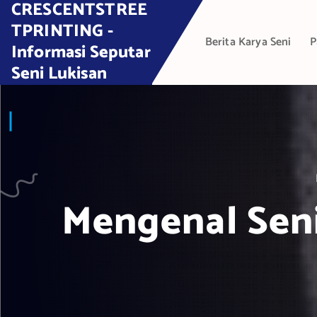
CRESCENTSTREE
S
k
TPRINTING -
Berita Karya Seni
P
i
Informasi Seputar
p
Seni Lukisan
t
o
c
o
n
t
e
Mengenal Sen
n
t