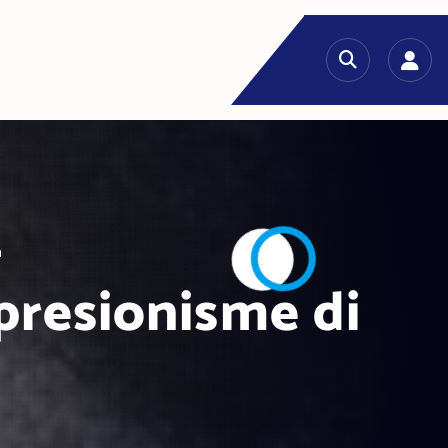
a
resionisme di