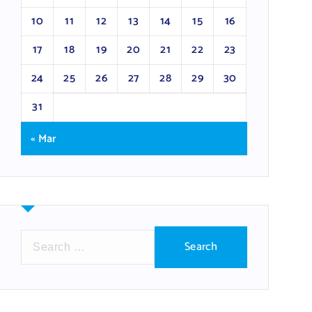
10
11
12
13
14
15
16
17
18
19
20
21
22
23
24
25
26
27
28
29
30
31
« Mar
S
e
a
r
c