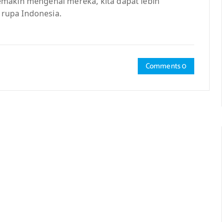
emakin mengenal mereka, kita dapat lebih
rupa Indonesia.
Comments 0