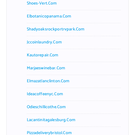
Shoes-Vert.com
Elbotanicopanama.com
Shadyoaksrockportrvpark.com
Jccoinlaundry.com
Kautorepair.com
Marjaeswinebar.com
Elmazatlanclinton.com
Ideacoffeenyc.com
Odieschillicothe.com
Lacantinitagalesburg.com
Pizzadeliverybristol.com