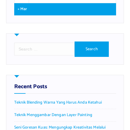
« Mar
S
e
a
r
c
h
f
Recent Posts
o
r
Teknik Blending Warna Yang Harus Anda Ketahui
:
Teknik Menggambar Dengan Layer Painting
Seni Goresan Kuas: Mengungkap Kreativitas Melalui