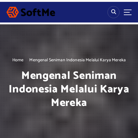
S
k
i
p
t
o
c
o
n
Home
Mengenal Seniman Indonesia Melalui Karya Mereka
t
Mengenal Seniman
e
n
Indonesia Melalui Karya
t
Mereka