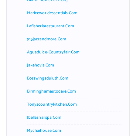
Fiamc-Rome2022.org
Mariceworldessentials.com
Lafisheriarestaurant.com
915jazzandmore.com
Aguadulce-Countryfair.com
Jakehovis.com
Bosswingsduluth.com
Birminghamautocare.com
Tonyscountrykitchen.com
Jbellasnailspa.com
Mychaihouse.com