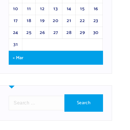
10
11
12
13
14
15
16
17
18
19
20
21
22
23
24
25
26
27
28
29
30
31
« Mar
S
e
a
r
c