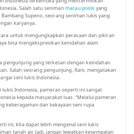
an Indonesia terkemuka yang mencerminkan
onesia. Salah satu seniman
macau pools
yang
ah Bambang Supeno, seorang seniman lukis yang
engan karyanya.
 cara untuk mengungkapkan perasaan dan pikiran
saya bisa mengekspresikan keindahan alam
ara pengunjung yang terkesan dengan keindahan
rkan. Salah seorang pengunjung, Rani, mengatakan
gai seni lukis Indonesia.
 lukis Indonesia, pameran seperti ini sangat
donesia kepada masyarakat luas. “Melalui pameran
ntang keberagaman dan kekayaan seni rupa
 ini, kita dapat lebih mengenal seni lukis
iman tanah air. Jadi, jangan lewatkan kesempatan