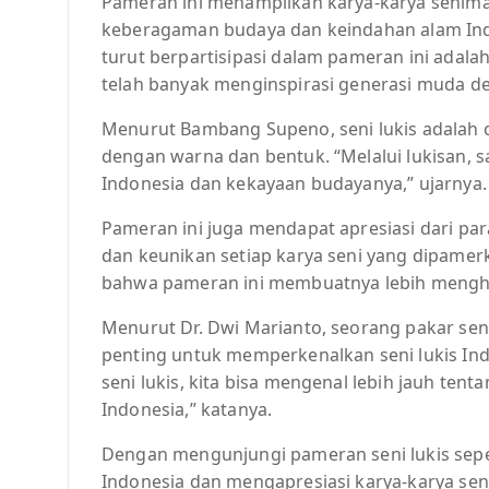
Pameran ini menampilkan karya-karya senim
keberagaman budaya dan keindahan alam Ind
turut berpartisipasi dalam pameran ini adal
telah banyak menginspirasi generasi muda d
Menurut Bambang Supeno, seni lukis adalah
dengan warna dan bentuk. “Melalui lukisan, 
Indonesia dan kekayaan budayanya,” ujarnya.
Pameran ini juga mendapat apresiasi dari p
dan keunikan setiap karya seni yang dipame
bahwa pameran ini membuatnya lebih menghar
Menurut Dr. Dwi Marianto, seorang pakar seni
penting untuk memperkenalkan seni lukis In
seni lukis, kita bisa mengenal lebih jauh te
Indonesia,” katanya.
Dengan mengunjungi pameran seni lukis seperti
Indonesia dan mengapresiasi karya-karya sen