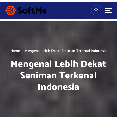
S
k
i
p
t
o
c
o
n
Home
Mengenal Lebih Dekat Seniman Terkenal Indonesia
t
Mengenal Lebih Dekat
e
n
Seniman Terkenal
t
Indonesia