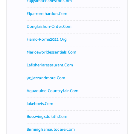
Fujiyamacharleston.com
Elpatronchardon.com
Donglaishun-Order.com
Fiamc-Rome2022.org
Mariceworldessentials.com
Lafisheriarestaurant.com
915jazzandmore.com
Aguadulce-Countryfair.com
Jakehovis.com
Bosswingsduluth.com
Birminghamautocare.com