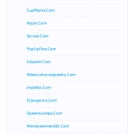
CupPlante.com
Mpzin.com
Stcreal.com
PopUpFlea.com
Valueml.com
Rebeccatorresjewelry.com
Jmpbliss.com
Drjorgerico.com
Queensushipa.com
Wendyweimerdds.com