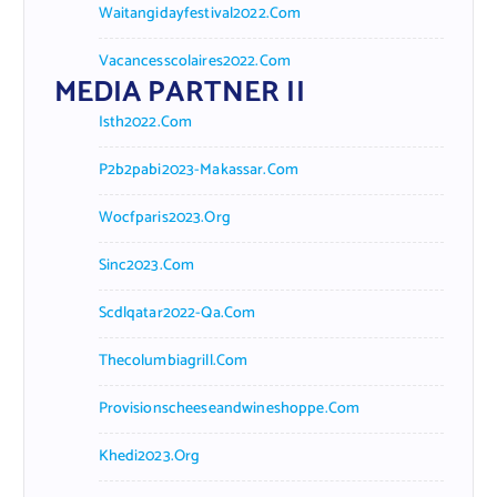
Waitangidayfestival2022.com
Vacancesscolaires2022.com
MEDIA PARTNER II
Isth2022.com
P2b2pabi2023-Makassar.com
Wocfparis2023.org
Sinc2023.com
Scdlqatar2022-Qa.com
Thecolumbiagrill.com
Provisionscheeseandwineshoppe.com
Khedi2023.org