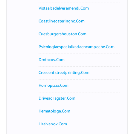
Vistaaltadelveramendi.com
Coastlinecateringnc.com
Cuesburgershouston.com
Psicologiaespecializadaencampeche.com
Dmtacos.com
Crescentstreetprinting.com
Hornopizza.com
Driveadragster.com
Hematologa.com
Lizaivanov.com