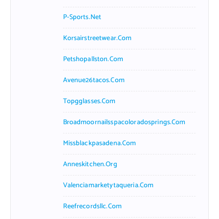
P-Sports.net
Korsairstreetwear.com
Petshopallston.com
Avenue26tacos.com
Topgglasses.com
Broadmoornailsspacoloradosprings.com
Missblackpasadena.com
Anneskitchen.org
Valenciamarketytaqueria.com
Reefrecordsllc.com