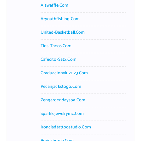
Alawaffle.com
Aryouthfishing.com
United-Basketball.com
Tios-Tacos.com
Cafecito-Satx.com
Graduacionviu2023.com
Pecanjackstogo.com
Zengardendayspa.com
Sparklejewelryinc.com
Ironcladtattoostudio.com
Bruinshome.com