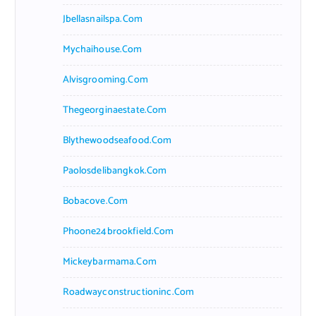
Jbellasnailspa.com
Mychaihouse.com
Alvisgrooming.com
Thegeorginaestate.com
Blythewoodseafood.com
Paolosdelibangkok.com
Bobacove.com
Phoone24brookfield.com
Mickeybarmama.com
Roadwayconstructioninc.com