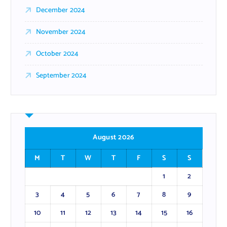
December 2024
November 2024
October 2024
September 2024
August 2026
M
T
W
T
F
S
S
1
2
3
4
5
6
7
8
9
10
11
12
13
14
15
16