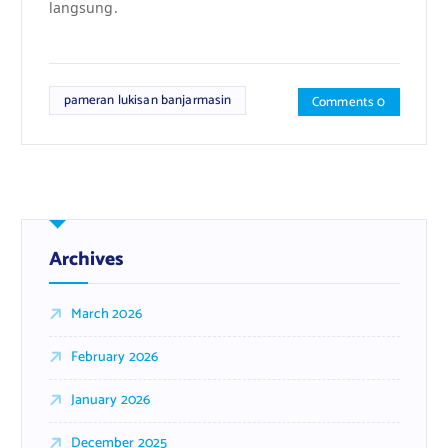
langsung.
pameran lukisan banjarmasin
Comments 0
Archives
March 2026
February 2026
January 2026
December 2025