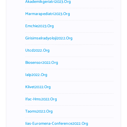
Akademikgeriatri2023.org
Marmarapediatri2023.org
Emchie2023.org
Girisimselradyoloji2022.org
Utcd2022.org
Biosensor2022.org
Ialp2022.org
Klivet2022.org
Ifac-Hms2022.org
Taoms2022.org
Iias-Euromena-Conference2022.org