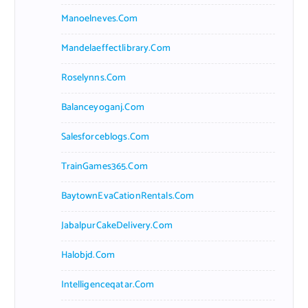
Manoelneves.com
Mandelaeffectlibrary.com
Roselynns.com
Balanceyoganj.com
Salesforceblogs.com
TrainGames365.com
BaytownEvaCationRentals.com
JabalpurCakeDelivery.com
Halobjd.com
Intelligenceqatar.com