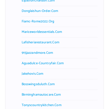
Elpatronchardon.com
Donglaishun-Order.com
Fiamc-Rome2022.org
Mariceworldessentials.com
Lafisheriarestaurant.com
915jazzandmore.com
Aguadulce-Countryfair.com
Jakehovis.com
Bosswingsduluth.com
Birminghamautocare.com
Tonyscountrykitchen.com