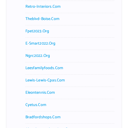
Retro-Interiors.com
Theblvd-Boise.com
Fpet2023.org
E-Smart2022.org
Ngrc2022.org
Leesfamilyfoods.com
Lewis-Lewis-Cpas.com
Eleontennis.com
Cyetus.com
Bradfordshops.com