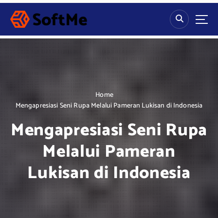
S
k
i
p
t
o
c
o
n
Home
t
Mengapresiasi Seni Rupa Melalui Pameran Lukisan di Indonesia
e
Mengapresiasi Seni Rupa
n
t
Melalui Pameran
Lukisan di Indonesia