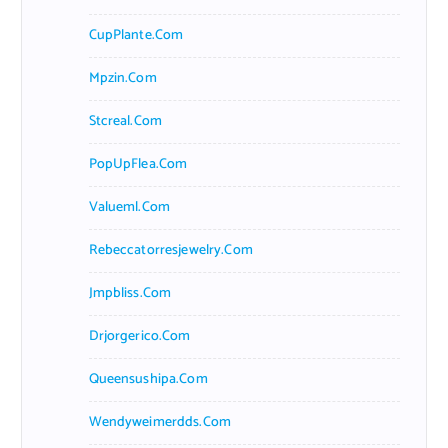
CupPlante.com
Mpzin.com
Stcreal.com
PopUpFlea.com
Valueml.com
Rebeccatorresjewelry.com
Jmpbliss.com
Drjorgerico.com
Queensushipa.com
Wendyweimerdds.com