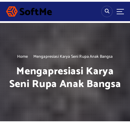
S
k
i
p
t
o
c
o
n
Home
Mengapresiasi Karya Seni Rupa Anak Bangsa
t
Mengapresiasi Karya
e
n
Seni Rupa Anak Bangsa
t