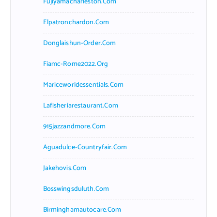
Fujiyamacharleston.com
Elpatronchardon.com
Donglaishun-Order.com
Fiamc-Rome2022.org
Mariceworldessentials.com
Lafisheriarestaurant.com
915jazzandmore.com
Aguadulce-Countryfair.com
Jakehovis.com
Bosswingsduluth.com
Birminghamautocare.com