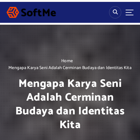
S
k
i
p
t
o
c
o
n
Home
t
Mengapa Karya Seni Adalah Cerminan Budaya dan Identitas Kita
e
Mengapa Karya Seni
n
t
Adalah Cerminan
Budaya dan Identitas
Kita