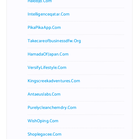
Halobjd.com
Intelligenceqatar.com
PikaPikaApp.com
Takecareofbusinessdfw.org
HamadaOfJapan.com
VersifyLifestyle.com
Kingscreekadventures.com
Antaeuslabs.com
Purelycleanchemdry.com
WishOping.com
Shoplegacee.com