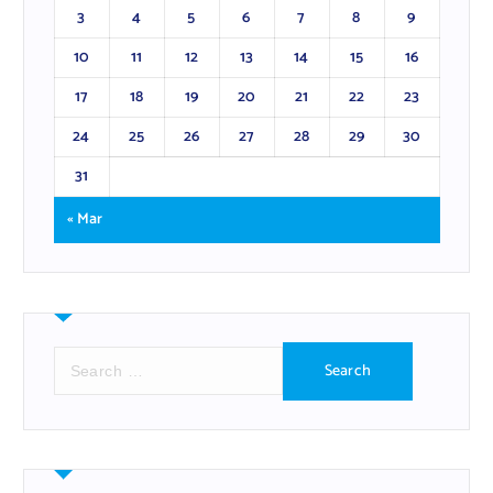
3
4
5
6
7
8
9
10
11
12
13
14
15
16
17
18
19
20
21
22
23
24
25
26
27
28
29
30
31
« Mar
S
e
a
r
c
h