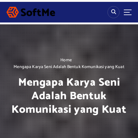
S
k
i
p
t
o
c
o
n
Home
t
Mengapa Karya Seni Adalah Bentuk Komunikasi yang Kuat
e
Mengapa Karya Seni
n
t
Adalah Bentuk
Komunikasi yang Kuat