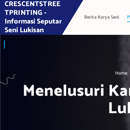
CRESCENTSTREE
S
k
TPRINTING -
Berita Karya Seni
P
i
Informasi Seputar
p
Seni Lukisan
t
o
c
o
n
t
Home
e
Menelusuri Ka
n
t
Lu