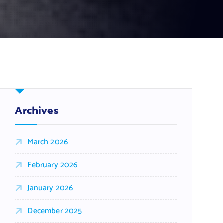
Archives
March 2026
February 2026
January 2026
December 2025