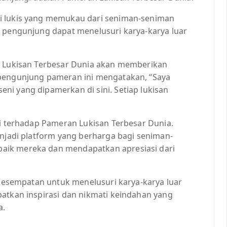
i lukis yang memukau dari seniman-seniman
, pengunjung dapat menelusuri karya-karya luar
an Lukisan Terbesar Dunia akan memberikan
 pengunjung pameran ini mengatakan, “Saya
ni yang dipamerkan di sini. Setiap lukisan
si terhadap Pameran Lukisan Terbesar Dunia.
enjadi platform yang berharga bagi seniman-
aik mereka dan mendapatkan apresiasi dari
n kesempatan untuk menelusuri karya-karya luar
patkan inspirasi dan nikmati keindahan yang
a.