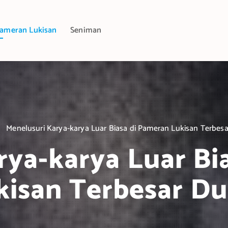
ameran Lukisan
Seniman
Menelusuri Karya-karya Luar Biasa di Pameran Lukisan Terbes
rya-karya Luar Bi
kisan Terbesar Du