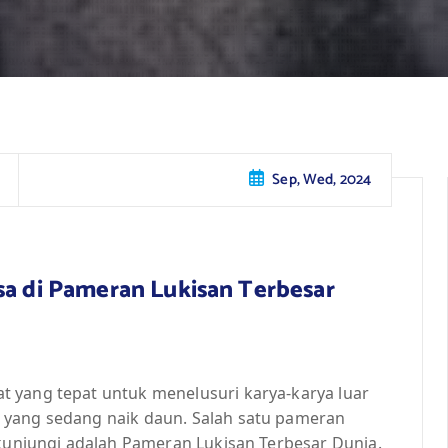
Sep, Wed, 2024
sa di Pameran Lukisan Terbesar
 yang tepat untuk menelusuri karya-karya luar
 yang sedang naik daun. Salah satu pameran
ikunjungi adalah Pameran Lukisan Terbesar Dunia.