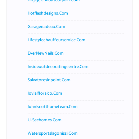
Drgiggleshouseofpain.com
Hotflashdesigns.com
Garagenadeau.com
Lifestylechauffeurservice.com
EverNewNails.com
Insideoutdecoratingcentre.com
Salvatoresinpoint.com
Jovialfloralco.com
Johnlscotthometeam.com
U-Seehomes.com
Watersportslagonissi.com