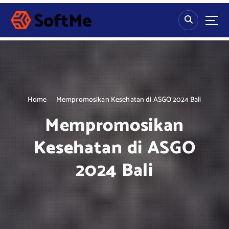
S
k
i
p
t
o
c
o
n
Home
Mempromosikan Kesehatan di ASGO 2024 Bali
t
Mempromosikan
e
n
Kesehatan di ASGO
t
2024 Bali