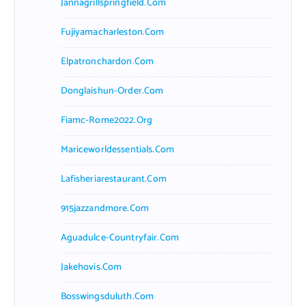
Jannagrillspringfield.com
Fujiyamacharleston.com
Elpatronchardon.com
Donglaishun-Order.com
Fiamc-Rome2022.org
Mariceworldessentials.com
Lafisheriarestaurant.com
915jazzandmore.com
Aguadulce-Countryfair.com
Jakehovis.com
Bosswingsduluth.com