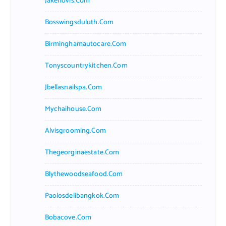
Jakehovis.com
Bosswingsduluth.com
Birminghamautocare.com
Tonyscountrykitchen.com
Jbellasnailspa.com
Mychaihouse.com
Alvisgrooming.com
Thegeorginaestate.com
Blythewoodseafood.com
Paolosdelibangkok.com
Bobacove.com