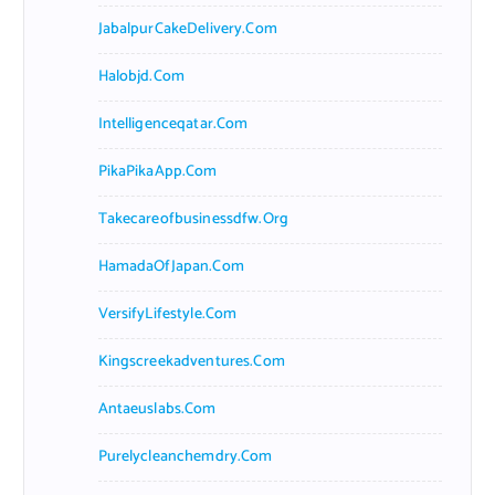
JabalpurCakeDelivery.com
Halobjd.com
Intelligenceqatar.com
PikaPikaApp.com
Takecareofbusinessdfw.org
HamadaOfJapan.com
VersifyLifestyle.com
Kingscreekadventures.com
Antaeuslabs.com
Purelycleanchemdry.com