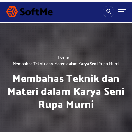
S
k
i
p
t
o
c
o
n
Home
t
Membahas Teknik dan Materi dalam Karya Seni Rupa Murni
e
Membahas Teknik dan
n
t
Materi dalam Karya Seni
Rupa Murni