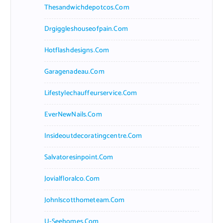
Thesandwichdepotcos.com
Drgiggleshouseofpain.com
Hotflashdesigns.com
Garagenadeau.com
Lifestylechauffeurservice.com
EverNewNails.com
Insideoutdecoratingcentre.com
Salvatoresinpoint.com
Jovialfloralco.com
Johnlscotthometeam.com
U-Seehomes.com