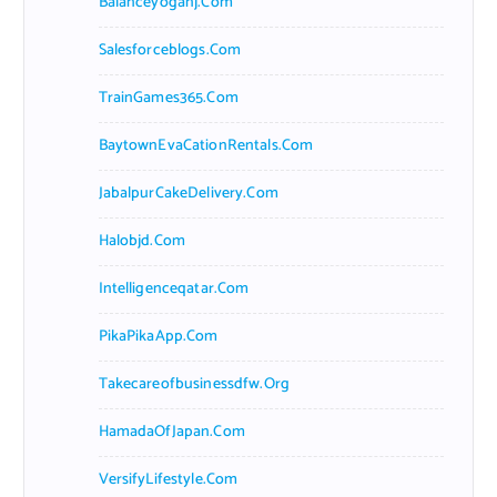
Balanceyoganj.com
Salesforceblogs.com
TrainGames365.com
BaytownEvaCationRentals.com
JabalpurCakeDelivery.com
Halobjd.com
Intelligenceqatar.com
PikaPikaApp.com
Takecareofbusinessdfw.org
HamadaOfJapan.com
VersifyLifestyle.com