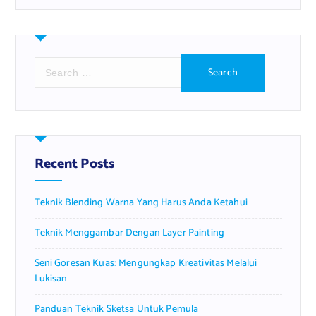
S
e
a
r
c
h
f
Recent Posts
o
r
Teknik Blending Warna Yang Harus Anda Ketahui
:
Teknik Menggambar Dengan Layer Painting
Seni Goresan Kuas: Mengungkap Kreativitas Melalui
Lukisan
Panduan Teknik Sketsa Untuk Pemula