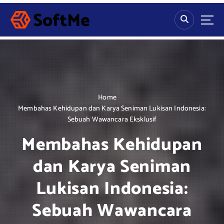
S
k
i
p
t
o
c
o
n
Home
t
Membahas Kehidupan dan Karya Seniman Lukisan Indonesia:
e
Sebuah Wawancara Eksklusif
n
Membahas Kehidupan
t
dan Karya Seniman
Lukisan Indonesia:
Sebuah Wawancara