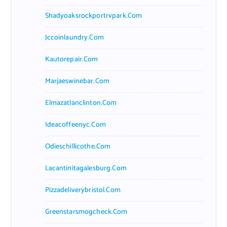
Shadyoaksrockportrvpark.com
Jccoinlaundry.com
Kautorepair.com
Marjaeswinebar.com
Elmazatlanclinton.com
Ideacoffeenyc.com
Odieschillicothe.com
Lacantinitagalesburg.com
Pizzadeliverybristol.com
Greenstarsmogcheck.com