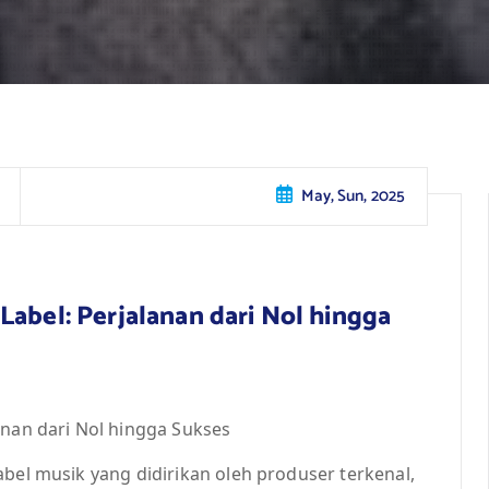
May, Sun, 2025
Label: Perjalanan dari Nol hingga
anan dari Nol hingga Sukses
abel musik yang didirikan oleh produser terkenal,