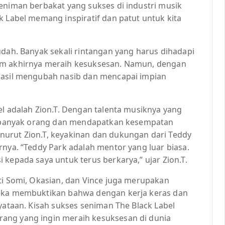
eniman berbakat yang sukses di industri musik
k Label memang inspiratif dan patut untuk kita
udah. Banyak sekali rintangan yang harus dihadapi
um akhirnya meraih kesuksesan. Namun, dengan
rhasil mengubah nasib dan mencapai impian
el adalah Zion.T. Dengan talenta musiknya yang
an banyak orang dan mendapatkan kesempatan
nurut Zion.T, keyakinan dan dukungan dari Teddy
rnya. “Teddy Park adalah mentor yang luar biasa.
 kepada saya untuk terus berkarya,” ujar Zion.T.
ti Somi, Okasian, dan Vince juga merupakan
reka membuktikan bahwa dengan kerja keras dan
nyataan. Kisah sukses seniman The Black Label
ang yang ingin meraih kesuksesan di dunia