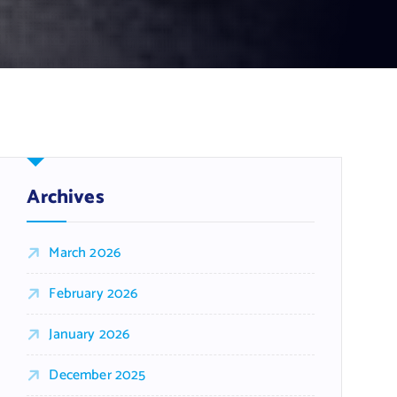
Archives
March 2026
February 2026
January 2026
December 2025