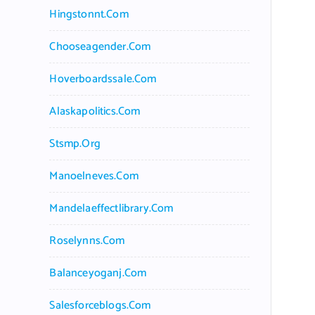
Hingstonnt.com
Chooseagender.com
Hoverboardssale.com
Alaskapolitics.com
Stsmp.org
Manoelneves.com
Mandelaeffectlibrary.com
Roselynns.com
Balanceyoganj.com
Salesforceblogs.com