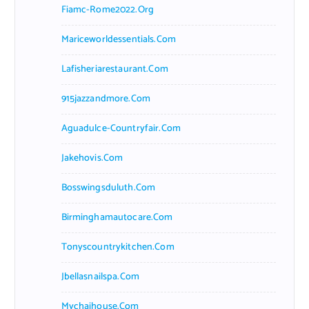
Fiamc-Rome2022.org
Mariceworldessentials.com
Lafisheriarestaurant.com
915jazzandmore.com
Aguadulce-Countryfair.com
Jakehovis.com
Bosswingsduluth.com
Birminghamautocare.com
Tonyscountrykitchen.com
Jbellasnailspa.com
Mychaihouse.com