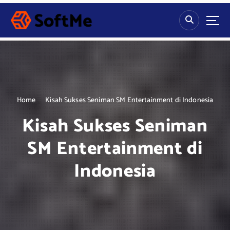
S
k
i
p
t
o
c
o
n
Home
Kisah Sukses Seniman SM Entertainment di Indonesia
t
Kisah Sukses Seniman
e
n
SM Entertainment di
t
Indonesia