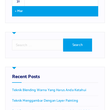
31
« Mar
S
e
a
r
c
h
f
Recent Posts
o
r
Teknik Blending Warna Yang Harus Anda Ketahui
:
Teknik Menggambar Dengan Layer Painting