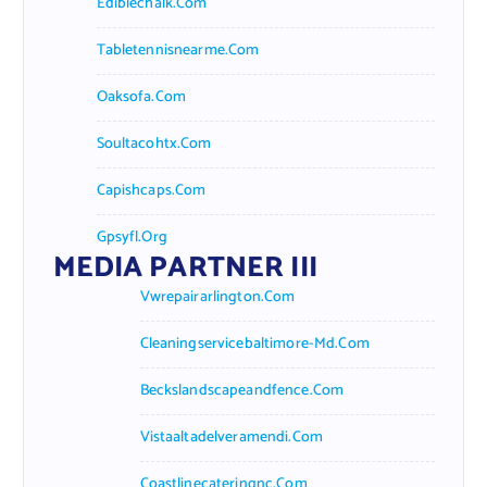
Ediblechalk.com
Tabletennisnearme.com
Oaksofa.com
Soultacohtx.com
Capishcaps.com
Gpsyfl.org
MEDIA PARTNER III
Vwrepairarlington.com
Cleaningservicebaltimore-Md.com
Beckslandscapeandfence.com
Vistaaltadelveramendi.com
Coastlinecateringnc.com