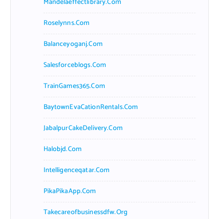
Mandelaeffectlibrary.com
Roselynns.com
Balanceyoganj.com
Salesforceblogs.com
TrainGames365.com
BaytownEvaCationRentals.com
JabalpurCakeDelivery.com
Halobjd.com
Intelligenceqatar.com
PikaPikaApp.com
Takecareofbusinessdfw.org