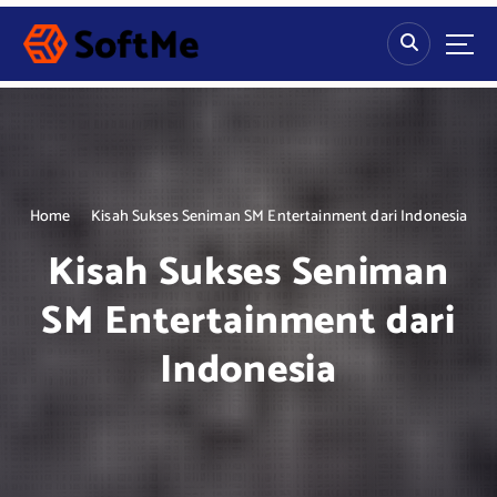
S
k
i
p
t
o
c
o
n
Home
Kisah Sukses Seniman SM Entertainment dari Indonesia
t
Kisah Sukses Seniman
e
n
SM Entertainment dari
t
Indonesia