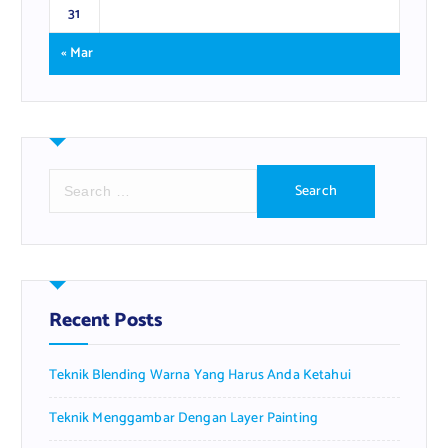
31
« Mar
S
e
a
r
c
h
f
Recent Posts
o
r
Teknik Blending Warna Yang Harus Anda Ketahui
:
Teknik Menggambar Dengan Layer Painting