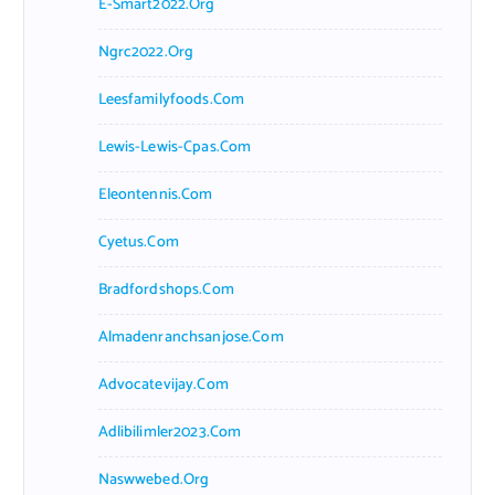
E-Smart2022.org
Ngrc2022.org
Leesfamilyfoods.com
Lewis-Lewis-Cpas.com
Eleontennis.com
Cyetus.com
Bradfordshops.com
Almadenranchsanjose.com
Advocatevijay.com
Adlibilimler2023.com
Naswwebed.org