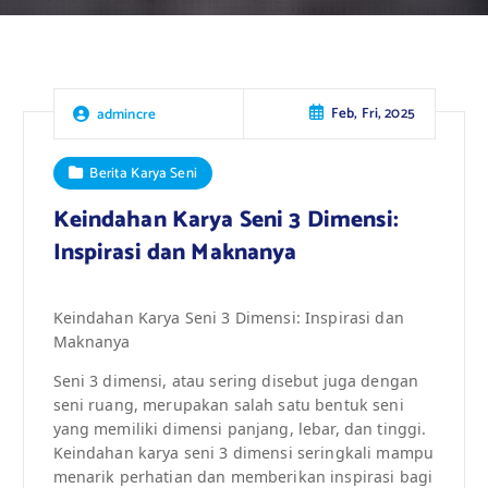
Feb, Fri, 2025
admincre
Berita Karya Seni
Keindahan Karya Seni 3 Dimensi:
Inspirasi dan Maknanya
Keindahan Karya Seni 3 Dimensi: Inspirasi dan
Maknanya
Seni 3 dimensi, atau sering disebut juga dengan
seni ruang, merupakan salah satu bentuk seni
yang memiliki dimensi panjang, lebar, dan tinggi.
Keindahan karya seni 3 dimensi seringkali mampu
menarik perhatian dan memberikan inspirasi bagi