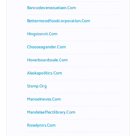
Bancodevenezuelaen.com
Bettermoodfoodcorporation.com
Hingstonnt.com
Chooseagender.com
Hoverboardssale.com
Alaskapolitics.com
Stsmp.org
Manoelneves.com
Mandelaeffectlibrary.com
Roselynns.com