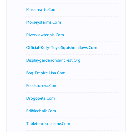
Musicrearte.com
Morseysfarms.com
Riverviewtennis.com
Official-Kelly-Toys-Squishmallows.com
Displaygardenonsuncrest.org
Bbq-Empire-Usa.com
Feedstoreva.com
Drogopets.com
Ediblechalk.com
Tabletennisnearme.com