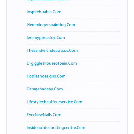
Inspirehuahin.com
Memmingerspainting.com
Jeremypbeasley.com
Thesandwichdepotcos.com
Drgiggleshouseofpain.com
Hotflashdesigns.com
Garagenadeau.com
Lifestylechauffeurservice.com
EverNewNails.com
Insideoutdecoratingcentre.com