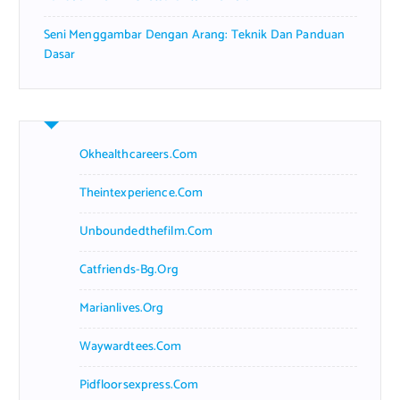
Seni Menggambar Dengan Arang: Teknik Dan Panduan
Dasar
Okhealthcareers.com
Theintexperience.com
Unboundedthefilm.com
Catfriends-Bg.org
Marianlives.org
Waywardtees.com
Pidfloorsexpress.com