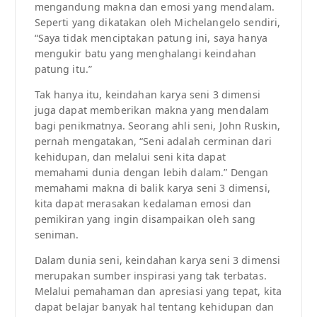
mengandung makna dan emosi yang mendalam.
Seperti yang dikatakan oleh Michelangelo sendiri,
“Saya tidak menciptakan patung ini, saya hanya
mengukir batu yang menghalangi keindahan
patung itu.”
Tak hanya itu, keindahan karya seni 3 dimensi
juga dapat memberikan makna yang mendalam
bagi penikmatnya. Seorang ahli seni, John Ruskin,
pernah mengatakan, “Seni adalah cerminan dari
kehidupan, dan melalui seni kita dapat
memahami dunia dengan lebih dalam.” Dengan
memahami makna di balik karya seni 3 dimensi,
kita dapat merasakan kedalaman emosi dan
pemikiran yang ingin disampaikan oleh sang
seniman.
Dalam dunia seni, keindahan karya seni 3 dimensi
merupakan sumber inspirasi yang tak terbatas.
Melalui pemahaman dan apresiasi yang tepat, kita
dapat belajar banyak hal tentang kehidupan dan