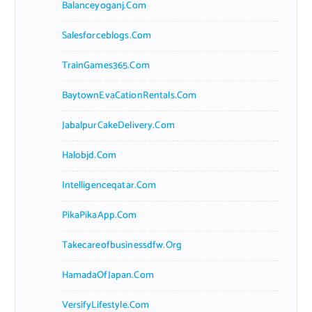
Balanceyoganj.com
Salesforceblogs.com
TrainGames365.com
BaytownEvaCationRentals.com
JabalpurCakeDelivery.com
Halobjd.com
Intelligenceqatar.com
PikaPikaApp.com
Takecareofbusinessdfw.org
HamadaOfJapan.com
VersifyLifestyle.com