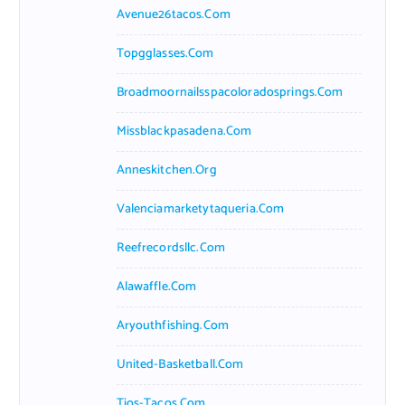
Avenue26tacos.com
Topgglasses.com
Broadmoornailsspacoloradosprings.com
Missblackpasadena.com
Anneskitchen.org
Valenciamarketytaqueria.com
Reefrecordsllc.com
Alawaffle.com
Aryouthfishing.com
United-Basketball.com
Tios-Tacos.com