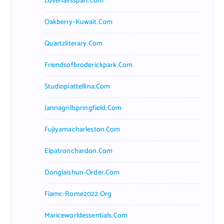
Lovenailsspari.com
Oakberry-Kuwait.com
Quartzliterary.com
Friendsofbroderickpark.com
Studiopiattellina.com
Jannagrillspringfield.com
Fujiyamacharleston.com
Elpatronchardon.com
Donglaishun-Order.com
Fiamc-Rome2022.org
Mariceworldessentials.com