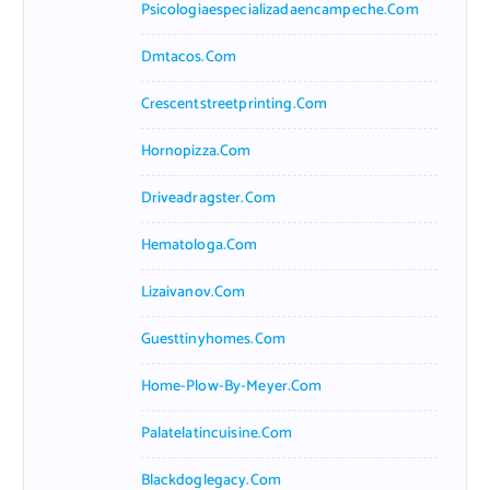
Psicologiaespecializadaencampeche.com
Dmtacos.com
Crescentstreetprinting.com
Hornopizza.com
Driveadragster.com
Hematologa.com
Lizaivanov.com
Guesttinyhomes.com
Home-Plow-By-Meyer.com
Palatelatincuisine.com
Blackdoglegacy.com