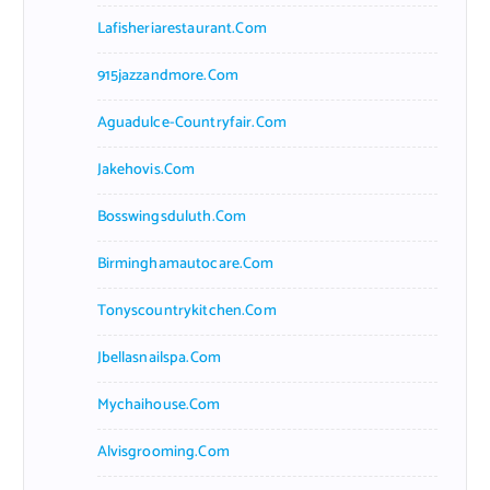
Lafisheriarestaurant.com
915jazzandmore.com
Aguadulce-Countryfair.com
Jakehovis.com
Bosswingsduluth.com
Birminghamautocare.com
Tonyscountrykitchen.com
Jbellasnailspa.com
Mychaihouse.com
Alvisgrooming.com