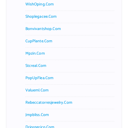
WishOping.com
Shoplegacee.com
Bonvivantshop.com
CupPlante.com
Mpzin.com
Stcreal.com
PopUpFlea.com
Valueml.com
Rebeccatorresjewelry.com
Jmpbliss.com
Drjorgerico.com