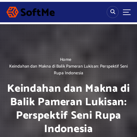
S
k
i
p
t
o
c
o
n
Home
t
Keindahan dan Makna di Balik Pameran Lukisan: Perspektif Seni
e
Rupa Indonesia
n
Keindahan dan Makna di
t
Balik Pameran Lukisan:
Perspektif Seni Rupa
Indonesia