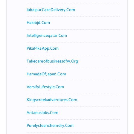
JabalpurCakeDelivery.com
Halobjd.com
Intelligenceqatar.com
PikaPikaApp.com
Takecareofbusinessdfw.org
HamadaOfJapan.com
VersifyLifestyle.com
Kingscreekadventures.com
Antaeuslabs.com
Purelycleanchemdry.com